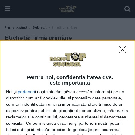
Prima pagină
Subiect
firmă primărie
Etichetă:
firmă primărie
Paul Moșneguțu va fi numit
ADMINISTRAȚIE
director al nou înființatei
societăți Administrația
Piețelor S.A. Suceava.
Pentru noi, confidențialitatea dvs.
Unicul acționar al firmei
este importantă
este Consiliul Local
Noi și
parteneri
i noștri stocăm și/sau accesăm informații pe un
15 APRILIE, 2026
dispozitiv, cum ar fi cookie-urile, și procesăm date personale,
cum ar fi identificatori unici și informații standard trimise de un
dispozitiv pentru publicitate și conținut personalizate, măsurarea
reclamelor și a conținutului, cercetarea audienței și dezvoltarea
serviciilor.
Cu permisiunea dvs., noi și partenerii noștri putem
folosi date și identificări precise de geolocație prin scanarea