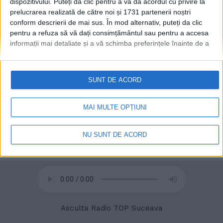
dispozitivului. Puteți da clic pentru a vă da acordul cu privire la
prelucrarea realizată de către noi și 1731 partenerii noștri
conform descrierii de mai sus. În mod alternativ, puteți da clic
pentru a refuza să vă dați consimțământul sau pentru a accesa
informații mai detaliate și a vă schimba preferințele înainte de a
© 2020
Radio TOP Suceava 104 FM
vă exprima consimțământul.
Vă rugăm să rețineți că este posibil
ca anumite prelucrări ale datelor dvs. cu caracter personal să nu
necesite consimțământul dvs., dar aveți dreptul de a refuza o
SUNT DE ACORD
astfel de prelucrare. Preferințele dvs. se vor aplica numai
acestui site web. Puteți să vă schimbați preferințele sau să vă
retrageți consimțământul în orice moment, revenind la acest site
MAI MULTE OPȚIUNI
și făcând clic pe butonul "Confidențialitate" din partea de jos a
paginii web.
NU SUNT DE ACORD
Asculta Radio TOP Suceava