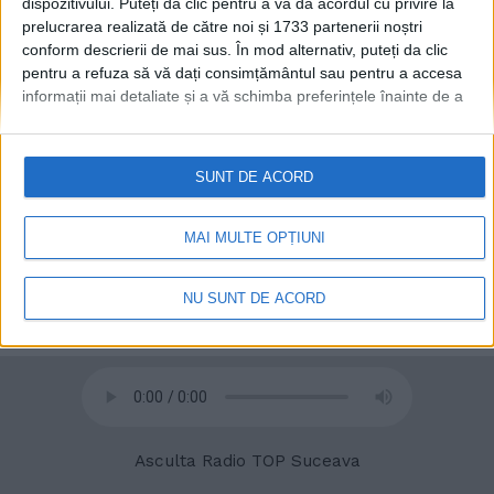
dispozitivului. Puteți da clic pentru a vă da acordul cu privire la
prelucrarea realizată de către noi și 1733 partenerii noștri
conform descrierii de mai sus. În mod alternativ, puteți da clic
pentru a refuza să vă dați consimțământul sau pentru a accesa
© 2020
Radio TOP Suceava 104 FM
informații mai detaliate și a vă schimba preferințele înainte de a
vă exprima consimțământul.
Vă rugăm să rețineți că este posibil
ca anumite prelucrări ale datelor dvs. cu caracter personal să nu
necesite consimțământul dvs., dar aveți dreptul de a refuza o
SUNT DE ACORD
astfel de prelucrare. Preferințele dvs. se vor aplica numai
acestui site web. Puteți să vă schimbați preferințele sau să vă
retrageți consimțământul în orice moment, revenind la acest site
MAI MULTE OPȚIUNI
și făcând clic pe butonul "Confidențialitate" din partea de jos a
paginii web.
NU SUNT DE ACORD
Asculta Radio TOP Suceava