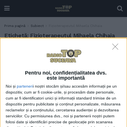
Prima pagină
Subiect
Fizioterapeutul Mihaela Chihaia
Etichetă:
Fizioterapeutul Mihaela Chihaia
Fizioterapeutul Mihaela
SĂNĂTATE
Chihaia: ”Copiii, de obicei,
sînt activi dacă nu sînt lăsați
în fața unui ecran care să-i
Pentru noi, confidențialitatea dvs.
absoarbă și să rămînă pe loc”
este importantă
24 SEPTEMBRIE, 2023
Noi și
parteneri
i noștri stocăm și/sau accesăm informații pe un
dispozitiv, cum ar fi cookie-urile, și procesăm date personale,
cum ar fi identificatori unici și informații standard trimise de un
dispozitiv pentru publicitate și conținut personalizate, măsurarea
reclamelor și a conținutului, cercetarea audienței și dezvoltarea
serviciilor.
Cu permisiunea dvs., noi și partenerii noștri putem
folosi date și identificări precise de geolocație prin scanarea