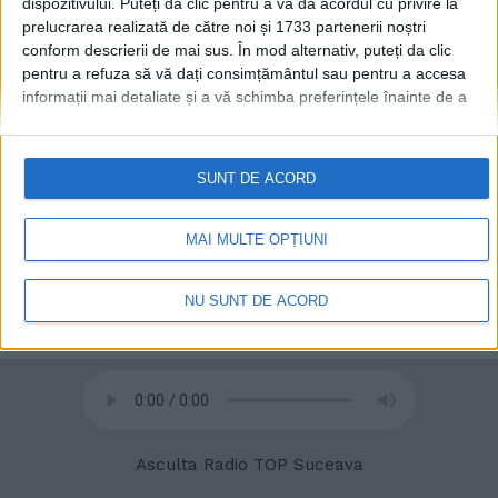
dispozitivului. Puteți da clic pentru a vă da acordul cu privire la
prelucrarea realizată de către noi și 1733 partenerii noștri
conform descrierii de mai sus. În mod alternativ, puteți da clic
pentru a refuza să vă dați consimțământul sau pentru a accesa
informații mai detaliate și a vă schimba preferințele înainte de a
vă exprima consimțământul.
Vă rugăm să rețineți că este posibil
ca anumite prelucrări ale datelor dvs. cu caracter personal să nu
necesite consimțământul dvs., dar aveți dreptul de a refuza o
SUNT DE ACORD
astfel de prelucrare. Preferințele dvs. se vor aplica numai
acestui site web. Puteți să vă schimbați preferințele sau să vă
© 2020
Radio TOP Suceava 104 FM
retrageți consimțământul în orice moment, revenind la acest site
MAI MULTE OPȚIUNI
și făcând clic pe butonul "Confidențialitate" din partea de jos a
paginii web.
NU SUNT DE ACORD
Asculta Radio TOP Suceava