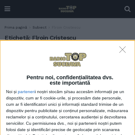
Prima pagină
Subiect
Flroin Cristescu
Etichetă:
Flroin Cristescu
Ovidiu Murariu, despre el și
SPORT
colegii săi antrenori la LPS
Suceava: Avem atît copii, cît
și antrenori care au
Pentru noi, confidențialitatea dvs.
demonstrat și am
este importantă
demonstrat că putem
Noi și
parteneri
i noștri stocăm și/sau accesăm informații pe un
oricînd să facem față
dispozitiv, cum ar fi cookie-urile, și procesăm date personale,
rigorilor la orice nivel.
cum ar fi identificatori unici și informații standard trimise de un
Exceptînd, să spunem, Liga
dispozitiv pentru publicitate și conținut personalizate, măsurarea
I, cu siguranță se poate miza
reclamelor și a conținutului, cercetarea audienței și dezvoltarea
pe acești antrenori
serviciilor.
Cu permisiunea dvs., noi și partenerii noștri putem
29 MARTIE, 2025
folosi date și identificări precise de geolocație prin scanarea