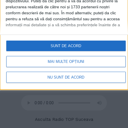
dispozitivului. Puteți da clic pentru a vă da acordul cu privire la
prelucrarea realizată de către noi și 1733 partenerii noștri
conform descrierii de mai sus. În mod alternativ, puteți da clic
pentru a refuza să vă dați consimțământul sau pentru a accesa
informații mai detaliate și a vă schimba preferințele înainte de a
vă exprima consimțământul.
Vă rugăm să rețineți că este posibil
ca anumite prelucrări ale datelor dvs. cu caracter personal să nu
necesite consimțământul dvs., dar aveți dreptul de a refuza o
SUNT DE ACORD
© 2020
Radio TOP Suceava 104 FM
astfel de prelucrare. Preferințele dvs. se vor aplica numai
acestui site web. Puteți să vă schimbați preferințele sau să vă
retrageți consimțământul în orice moment, revenind la acest site
MAI MULTE OPȚIUNI
și făcând clic pe butonul "Confidențialitate" din partea de jos a
paginii web.
NU SUNT DE ACORD
Asculta Radio TOP Suceava