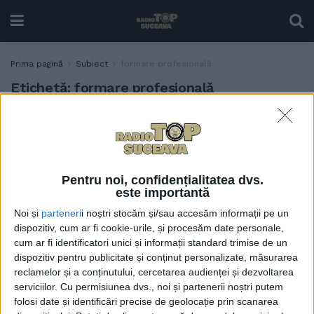
Prima pagină
Subiect
formare profesională
Etichetă:
formare profesională
Profesori din județul
EDUCAȚIE
Suceava, o săptămînă în
Ierusalim, la cursuri de
formare. Daniel Hrenciuc:
Pentru noi, confidențialitatea dvs.
Este o formare extraordinar
este importantă
de importantă și de
Noi și
parteneri
i noștri stocăm și/sau accesăm informații pe un
oportună, în egală măsură,
dispozitiv, cum ar fi cookie-urile, și procesăm date personale,
pentru cei care predau
cum ar fi identificatori unici și informații standard trimise de un
istorie
dispozitiv pentru publicitate și conținut personalizate, măsurarea
12 IUNIE, 2024
reclamelor și a conținutului, cercetarea audienței și dezvoltarea
serviciilor.
Cu permisiunea dvs., noi și partenerii noștri putem
folosi date și identificări precise de geolocație prin scanarea