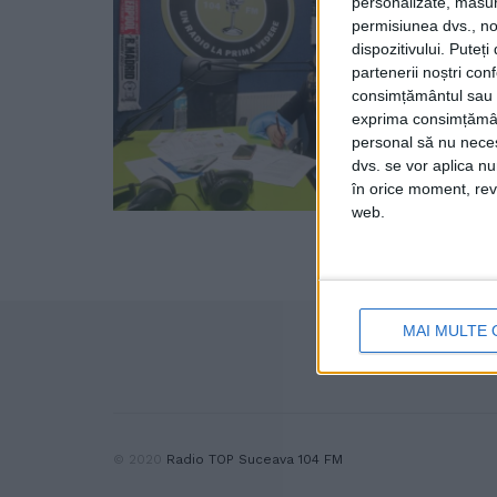
personalizate, măsura
permisiunea dvs., noi
dispozitivului. Puteț
partenerii noștri con
consimțământul sau p
exprima consimțămâ
personal să nu necesi
dvs. se vor aplica n
în orice moment, reve
web.
MAI MULTE 
© 2020
Radio TOP Suceava 104 FM