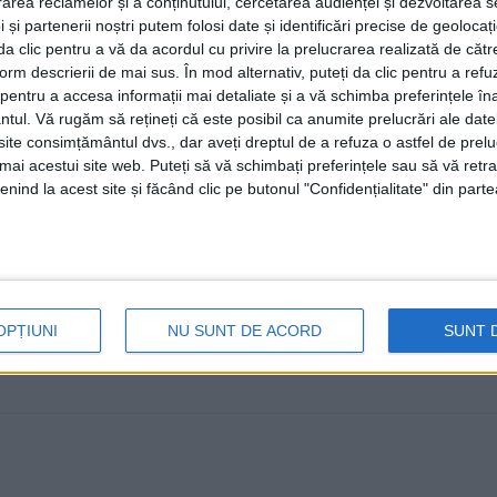
rea reclamelor și a conținutului, cercetarea audienței și dezvoltarea ser
care vor ajunge la familii nevoia
 și partenerii noștri putem folosi date și identificări precise de geoloca
i da clic pentru a vă da acordul cu privire la prelucrarea realizată de cătr
18 APRILIE, 2024
form descrierii de mai sus. În mod alternativ, puteți da clic pentru a refu
Săptămîna viitoare, la Grădinița cu Program Normal ”Ob
entru a accesa informații mai detaliate și a vă schimba preferințele în
ntul.
Vă rugăm să rețineți că este posibil ca anumite prelucrări ale date
inima ta”. Directoarea grădiniței, profesoara ...
te consimțământul dvs., dar aveți dreptul de a refuza o astfel de prelu
umai acestui site web. Puteți să vă schimbați preferințele sau să vă ret
nind la acest site și făcând clic pe butonul "Confidențialitate" din parte
OPȚIUNI
NU SUNT DE ACORD
SUNT 