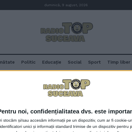
duminică, 9 august, 2026
nătate
Politic
Educație
Social
Sport
Timp liber
tfel
Pentru noi, confidențialitatea dvs. este importa
Icoane pe sticlă pictate de copii 
tri stocăm și/sau accesăm informații pe un dispozitiv, cum ar fi cookie-u
vor fi vîndute, iar din banii strî
dentificatori unici și informații standard trimise de un dispozitiv pentru p