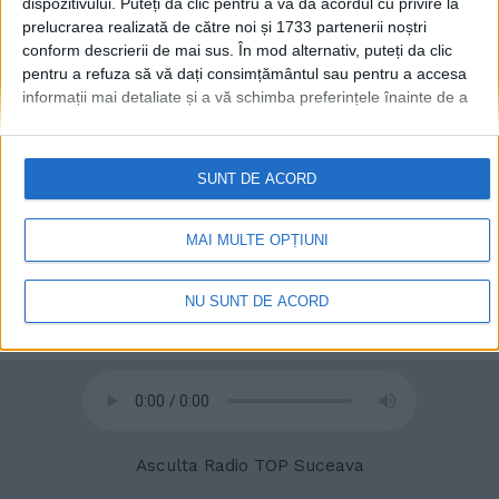
dispozitivului. Puteți da clic pentru a vă da acordul cu privire la
prelucrarea realizată de către noi și 1733 partenerii noștri
conform descrierii de mai sus. În mod alternativ, puteți da clic
pentru a refuza să vă dați consimțământul sau pentru a accesa
informații mai detaliate și a vă schimba preferințele înainte de a
© 2020
Radio TOP Suceava 104 FM
vă exprima consimțământul.
Vă rugăm să rețineți că este posibil
ca anumite prelucrări ale datelor dvs. cu caracter personal să nu
necesite consimțământul dvs., dar aveți dreptul de a refuza o
SUNT DE ACORD
astfel de prelucrare. Preferințele dvs. se vor aplica numai
acestui site web. Puteți să vă schimbați preferințele sau să vă
retrageți consimțământul în orice moment, revenind la acest site
MAI MULTE OPȚIUNI
și făcând clic pe butonul "Confidențialitate" din partea de jos a
paginii web.
NU SUNT DE ACORD
Asculta Radio TOP Suceava