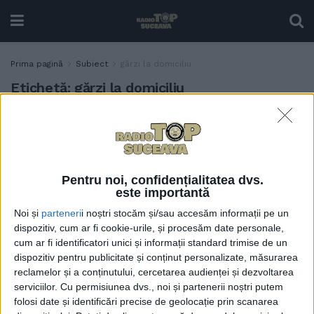
Prima pagină
Subiect
gărzi la domiciliu
Etichetă:
gărzi la domiciliu
Medicul Sorin Hîncu: E
SĂNĂTATE
corect ca gărzile să fie
plătite în funcție de
responsabilitate și ca
Pentru noi, confidențialitatea dvs.
acestea să fie adăugate la
este importantă
vechimea în muncă
Noi și
parteneri
i noștri stocăm și/sau accesăm informații pe un
11 IANUARIE, 2026
dispozitiv, cum ar fi cookie-urile, și procesăm date personale,
cum ar fi identificatori unici și informații standard trimise de un
dispozitiv pentru publicitate și conținut personalizate, măsurarea
reclamelor și a conținutului, cercetarea audienței și dezvoltarea
serviciilor.
Cu permisiunea dvs., noi și partenerii noștri putem
folosi date și identificări precise de geolocație prin scanarea