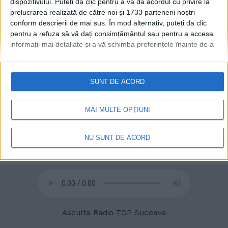
dispozitivului. Puteți da clic pentru a vă da acordul cu privire la
prelucrarea realizată de către noi și 1733 partenerii noștri
conform descrierii de mai sus. În mod alternativ, puteți da clic
© 2020
Radio TOP Suceava 104 FM
pentru a refuza să vă dați consimțământul sau pentru a accesa
informații mai detaliate și a vă schimba preferințele înainte de a
vă exprima consimțământul.
Vă rugăm să rețineți că este posibil
ca anumite prelucrări ale datelor dvs. cu caracter personal să nu
necesite consimțământul dvs., dar aveți dreptul de a refuza o
SUNT DE ACORD
astfel de prelucrare. Preferințele dvs. se vor aplica numai
acestui site web. Puteți să vă schimbați preferințele sau să vă
retrageți consimțământul în orice moment, revenind la acest site
MAI MULTE OPȚIUNI
și făcând clic pe butonul "Confidențialitate" din partea de jos a
paginii web.
NU SUNT DE ACORD
Asculta Radio TOP Suceava