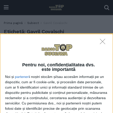
Prima pagină
Subiect
Gavril Covalschi
Etichetă:
Gavril Covalschi
”Trei Bărboși” lăsați pradă
TABLETA ZILEI
nepăsării
19 OCTOMBRIE, 2021
Pentru noi, confidențialitatea dvs.
este importantă
Noi și
parteneri
i noștri stocăm și/sau accesăm informații pe un
dispozitiv, cum ar fi cookie-urile, și procesăm date personale,
cum ar fi identificatori unici și informații standard trimise de un
dispozitiv pentru publicitate și conținut personalizate, măsurarea
reclamelor și a conținutului, cercetarea audienței și dezvoltarea
serviciilor.
Cu permisiunea dvs., noi și partenerii noștri putem
folosi date și identificări precise de geolocație prin scanarea