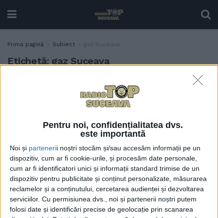
Prima pagină
Subiect
gaz Suceava
Etichetă:
gaz Suceava
Gazele vor fi oprite joi, 26
ACTUALITATE
martie, pe mai multe străzi
din Suceava, pentru lucrări
de rețea
Pentru noi, confidențialitatea dvs.
24 MARTIE, 2026
este importantă
Noi și
parteneri
i noștri stocăm și/sau accesăm informații pe un
dispozitiv, cum ar fi cookie-urile, și procesăm date personale,
cum ar fi identificatori unici și informații standard trimise de un
dispozitiv pentru publicitate și conținut personalizate, măsurarea
reclamelor și a conținutului, cercetarea audienței și dezvoltarea
serviciilor.
Cu permisiunea dvs., noi și partenerii noștri putem
folosi date și identificări precise de geolocație prin scanarea