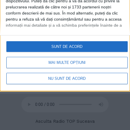
dispozitivului. Puteți da clic pentru a vă da acordul cu privire la
prelucrarea realizată de către noi și 1733 partenerii noștri
conform descrierii de mai sus. În mod alternativ, puteți da clic
© 2020
Radio TOP Suceava 104 FM
pentru a refuza să vă dați consimțământul sau pentru a accesa
informații mai detaliate și a vă schimba preferințele înainte de a
vă exprima consimțământul.
Vă rugăm să rețineți că este posibil
ca anumite prelucrări ale datelor dvs. cu caracter personal să nu
necesite consimțământul dvs., dar aveți dreptul de a refuza o
SUNT DE ACORD
astfel de prelucrare. Preferințele dvs. se vor aplica numai
acestui site web. Puteți să vă schimbați preferințele sau să vă
retrageți consimțământul în orice moment, revenind la acest site
MAI MULTE OPȚIUNI
și făcând clic pe butonul "Confidențialitate" din partea de jos a
paginii web.
NU SUNT DE ACORD
Asculta Radio TOP Suceava