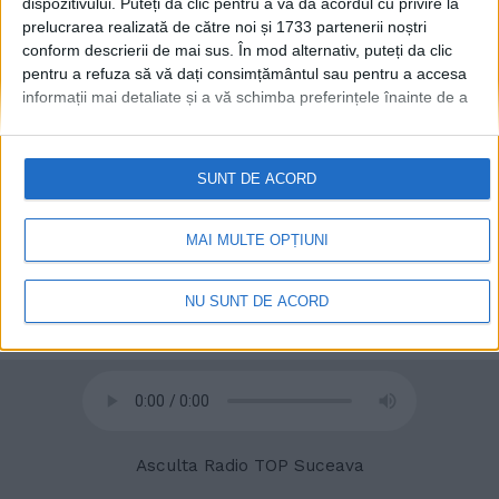
dispozitivului. Puteți da clic pentru a vă da acordul cu privire la
prelucrarea realizată de către noi și 1733 partenerii noștri
conform descrierii de mai sus. În mod alternativ, puteți da clic
pentru a refuza să vă dați consimțământul sau pentru a accesa
informații mai detaliate și a vă schimba preferințele înainte de a
vă exprima consimțământul.
Vă rugăm să rețineți că este posibil
ca anumite prelucrări ale datelor dvs. cu caracter personal să nu
necesite consimțământul dvs., dar aveți dreptul de a refuza o
SUNT DE ACORD
astfel de prelucrare. Preferințele dvs. se vor aplica numai
acestui site web. Puteți să vă schimbați preferințele sau să vă
retrageți consimțământul în orice moment, revenind la acest site
MAI MULTE OPȚIUNI
și făcând clic pe butonul "Confidențialitate" din partea de jos a
© 2020
Radio TOP Suceava 104 FM
paginii web.
NU SUNT DE ACORD
Asculta Radio TOP Suceava