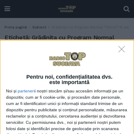
Prima pagină
Subiect
Grădinița cu Program Normal ”Obcini” 15 ani
Etichetă:
Grădinița cu Program Normal
”Obcini” 15 ani
Spectacol cu participarea
ACTUALITATE
copiilor, dar și a părinților,
la împlinirea a 15 ani de la
Pentru noi, confidențialitatea dvs.
mutarea Grădiniței cu
este importantă
Program Normal ”Obcini”.
Noi și
parteneri
i noștri stocăm și/sau accesăm informații pe un
De la sute de copii
dispozitiv, cum ar fi cookie-urile, și procesăm date personale,
înghesuiți în șase
cum ar fi identificatori unici și informații standard trimise de un
apartamente, la spații
dispozitiv pentru publicitate și conținut personalizate, măsurarea
generoase și bine dotate
reclamelor și a conținutului, cercetarea audienței și dezvoltarea
unde învață grupe de
serviciilor.
Cu permisiunea dvs., noi și partenerii noștri putem
maxim 25 de copii (Foto)
folosi date și identificări precise de geolocație prin scanarea
27 FEBRUARIE, 2024