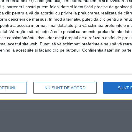
rea reclamelor și a conținutului, cercetarea audienței și dezvoltarea ser
Desenele pot fi admirate pînă mî
 și partenerii noștri putem folosi date și identificări precise de geoloca
i da clic pentru a vă da acordul cu privire la prelucrarea realizată de cătr
22 APRILIE, 2024
form descrierii de mai sus. În mod alternativ, puteți da clic pentru a refu
Peste 170 de desene au dat culoare Parcului Central al Su
entru a accesa informații mai detaliate și a vă schimba preferințele în
ntul.
Vă rugăm să rețineți că este posibil ca anumite prelucrări ale date
Mondiale a Pământului. ...
te consimțământul dvs., dar aveți dreptul de a refuza o astfel de prelu
umai acestui site web. Puteți să vă schimbați preferințele sau să vă ret
nind la acest site și făcând clic pe butonul "Confidențialitate" din parte
OPȚIUNI
NU SUNT DE ACORD
SUNT 