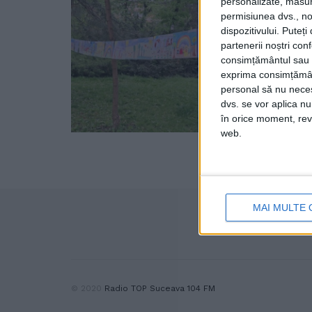
personalizate, măsura
permisiunea dvs., noi
dispozitivului. Puteț
partenerii noștri con
consimțământul sau p
exprima consimțămâ
personal să nu necesi
dvs. se vor aplica n
în orice moment, reve
web.
MAI MULTE 
© 2020
Radio TOP Suceava 104 FM