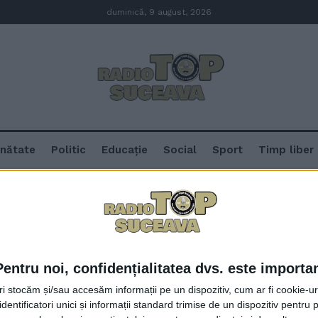
duminică, 9 august, 2026
nătate
Politic
Educație
Social
Sport
Timp liber
uță” Suceava
uța” și „Așchiuță” Suceava
Pentru noi, confidențialitatea dvs. este importa
Parcul Central al Sucevei, împîn
tri stocăm și/sau accesăm informații pe un dispozitiv, cum ar fi cookie-u
de grădiniță, cu ocazia Zilei Mo
dentificatori unici și informații standard trimise de un dispozitiv pentru p