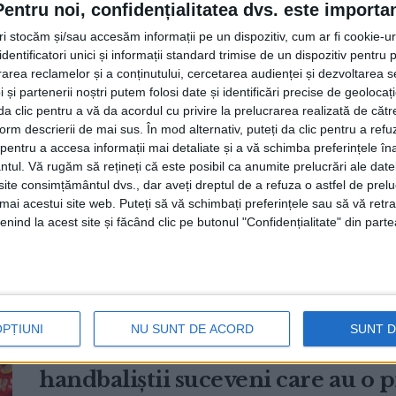
Pentru noi, confidențialitatea dvs. este importa
tri stocăm și/sau accesăm informații pe un dispozitiv, cum ar fi cookie-u
dentificatori unici și informații standard trimise de un dispozitiv pentru p
Sucevenii Daniel Stanciuc, Sorin
rea reclamelor și a conținutului, cercetarea audienței și dezvoltarea ser
Codrin Radu, decisivi în meciul
 și partenerii noștri putem folosi date și identificări precise de geoloca
i da clic pentru a vă da acordul cu privire la prelucrarea realizată de cătr
CM U21. Petru Ghervan: Daniel ”e
form descrierii de mai sus. În mod alternativ, puteți da clic pentru a refu
entru a accesa informații mai detaliate și a vă schimba preferințele în
antrenorul ”l-a scos prin minutul
ntul.
Vă rugăm să rețineți că este posibil ca anumite prelucrări ale date
bancă, a intrat și a fost decisiv”
te consimțământul dvs., dar aveți dreptul de a refuza o astfel de prelu
umai acestui site web. Puteți să vă schimbați preferințele sau să vă ret
20 IUNIE, 2025
nind la acest site și făcând clic pe butonul "Confidențialitate" din parte
Sucevenii Daniel Stanciuc, Sorin Grigore, Dragoș Podovei
coordonatorului loturilor din cadrul CSU, Petru Ghervan,
Petru Ghervan, cuvinte de apeci
OPȚIUNI
NU SUNT DE ACORD
SUNT 
Vasile Boca și Bogdan Șoldănescu
handbaliștii suceveni care au o p