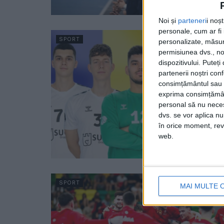
Noi și
parteneri
i noș
personale, cum ar fi i
SPORT
personalizate, măsura
permisiunea dvs., noi
dispozitivului. Puteț
partenerii noștri con
consimțământul sau p
exprima consimțămâ
personal să nu necesi
dvs. se vor aplica n
în orice moment, reve
web.
SPORT
MAI MULTE 