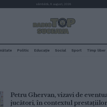
sâmbătă, 8 august, 2026
nătate
Politic
Educație
Social
Sport
Timp liber
Petru Ghervan, vizavi de eventua
jucători, în contextul prestațiil