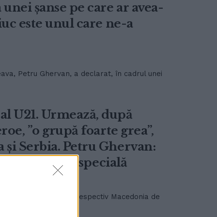
 unei șanse pe care ar avea-
iuc este unul care ne-a
ava, Petru Ghervan, a declarat, în cadrul unei
l U21. Urmează, după
roe, ”o grupă foarte grea”,
și Serbia. Petru Ghervan:
chipă cu totul specială
ă victorii cu Islanda, respectiv Macedonia de