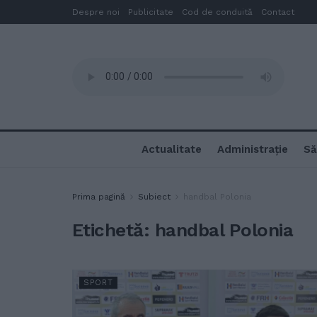
Despre noi
Publicitate
Cod de conduită
Contact
Actualitate
Administrație
Să
Prima pagină
Subiect
handbal Polonia
Etichetă:
handbal Polonia
SPORT