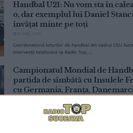
Handbal U21: Nu vom sta în calea
o, dar exemplul lui Daniel Stanc
învățat minte pe toți
21 IUNIE, 2025
Coordonatorul loturilor de handbal din cadrul CSU Suce
intervenții telefonice la Radio Top, ...
Campionatul Mondial de Handba
partida de sîmbătă cu Insulele Fe
cu Germania, Franța, Danemarca 
Pot să o facă. Au o coeziune de e
20 IUNIE, 2025
Pentru Naționala de Handbal a României, după cele dou
Nord, de la Campionatul Mondial ...