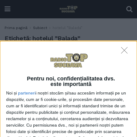
Prima pagină
Subiect
hotelul ”Balada”
Etichetă:
hotelul ”Balada”
Primăria Sucevei și
ADMINISTRAȚIE
Arhiepiscopia, asociere
pentru construirea unei
parcări în zona hotelului
Pentru noi, confidențialitatea dvs.
”Balada”
este importantă
10 AUGUST, 2022
Noi și
parteneri
i noștri stocăm și/sau accesăm informații pe un
dispozitiv, cum ar fi cookie-urile, și procesăm date personale,
cum ar fi identificatori unici și informații standard trimise de un
dispozitiv pentru publicitate și conținut personalizate, măsurarea
reclamelor și a conținutului, cercetarea audienței și dezvoltarea
serviciilor.
Cu permisiunea dvs., noi și partenerii noștri putem
folosi date și identificări precise de geolocație prin scanarea