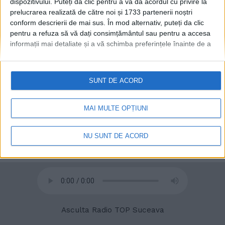
dispozitivului. Puteți da clic pentru a vă da acordul cu privire la
prelucrarea realizată de către noi și 1733 partenerii noștri
conform descrierii de mai sus. În mod alternativ, puteți da clic
pentru a refuza să vă dați consimțământul sau pentru a accesa
© 2020
Radio TOP Suceava 104 FM
informații mai detaliate și a vă schimba preferințele înainte de a
vă exprima consimțământul.
Vă rugăm să rețineți că este posibil
ca anumite prelucrări ale datelor dvs. cu caracter personal să nu
necesite consimțământul dvs., dar aveți dreptul de a refuza o
SUNT DE ACORD
astfel de prelucrare. Preferințele dvs. se vor aplica numai
acestui site web. Puteți să vă schimbați preferințele sau să vă
retrageți consimțământul în orice moment, revenind la acest site
MAI MULTE OPȚIUNI
și făcând clic pe butonul "Confidențialitate" din partea de jos a
paginii web.
NU SUNT DE ACORD
Asculta Radio TOP Suceava