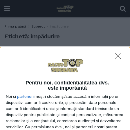
Prima pagină
Subiect
împădurire
Etichetă:
împădurire
Luna plantării arborilor.
ACTUALITATE
Direcția Silvică Suceava și-a
propus plantarea a aproape
5 milioane de puieți de
arbori în campania de
primăvară de regenerare a
Pentru noi, confidențialitatea dvs.
este importantă
pădurilor
Noi și
parteneri
i noștri stocăm și/sau accesăm informații pe un
26 MARTIE, 2025
dispozitiv, cum ar fi cookie-urile, și procesăm date personale,
Primarii suceveni,
cum ar fi identificatori unici și informații standard trimise de un
ADMINISTRAȚIE
îndemnați să acceseze
dispozitiv pentru publicitate și conținut personalizate, măsurarea
fonduri prin PNRR pentru
reclamelor și a conținutului, cercetarea audienței și dezvoltarea
împăduriri. Banii se vor
serviciilor.
Cu permisiunea dvs., noi și partenerii noștri putem