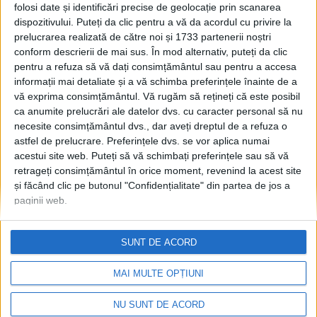
împărți pe principiul
folosi date și identificări precise de geolocație prin scanarea
”primul venit, primul
dispozitivului. Puteți da clic pentru a vă da acordul cu privire la
prelucrarea realizată de către noi și 1733 partenerii noștri
servit”
conform descrierii de mai sus. În mod alternativ, puteți da clic
13 DECEMBRIE, 2022
pentru a refuza să vă dați consimțământul sau pentru a accesa
informații mai detaliate și a vă schimba preferințele înainte de a
AUR Suceava, 400 de puieți
ACTUALITATE
vă exprima consimțământul.
Vă rugăm să rețineți că este posibil
de frasin plantați la Pătrăuți
ca anumite prelucrări ale datelor dvs. cu caracter personal să nu
13 APRILIE, 2022
necesite consimțământul dvs., dar aveți dreptul de a refuza o
astfel de prelucrare. Preferințele dvs. se vor aplica numai
acestui site web. Puteți să vă schimbați preferințele sau să vă
retrageți consimțământul în orice moment, revenind la acest site
CJ, plan pentru o campanie
ADMINISTRAȚIE
și făcând clic pe butonul "Confidențialitate" din partea de jos a
de împădurire
paginii web.
25 FEBRUARIE, 2021
SUNT DE ACORD
MAI MULTE OPȚIUNI
NU SUNT DE ACORD