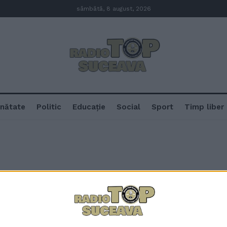
sâmbătă, 8 august, 2026
nătate
Politic
Educație
Social
Sport
Timp liber
Incendiu la un bloc din Fălticeni
evacuate ori s-au autoevacuat