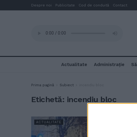
Despre noi
Publicitate
Cod de conduită
Contact
Actualitate
Administrație
Să
Prima pagină
Subiect
incendiu bloc
Etichetă:
incendiu bloc
ACTUALITATE