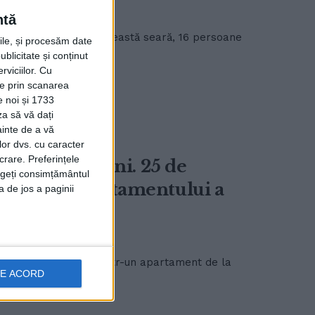
ntă
covina” Suceava, în această seară, 16 persoane
rile, și procesăm date
ublicitate și conținut
viciilor.
Cu
ție prin scanarea
e noi și 1733
za să vă dați
ainte de a vă
lor dvs. cu caracter
crare. Preferințele
oc din Burdujeni. 25 de
rageți consimțământul
rietarul apartamentului a
a de jos a paginii
ă a izbucnit, astăzi, într-un apartament de la
DE ACORD