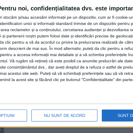
4 IANUARIE, 2026
Pentru noi, confidențialitatea dvs. este importa
Conform Inspectoratului pentru Situații de Urgență ”Bu
tri stocăm și/sau accesăm informații pe un dispozitiv, cum ar fi cookie-u
au fost evacuate ori s-au autoevacuat dintr-un ...
dentificatori unici și informații standard trimise de un dispozitiv pentru p
rea reclamelor și a conținutului, cercetarea audienței și dezvoltarea ser
 și partenerii noștri putem folosi date și identificări precise de geoloca
i da clic pentru a vă da acordul cu privire la prelucrarea realizată de cătr
form descrierii de mai sus. În mod alternativ, puteți da clic pentru a refu
entru a accesa informații mai detaliate și a vă schimba preferințele în
ntul.
Vă rugăm să rețineți că este posibil ca anumite prelucrări ale date
te consimțământul dvs., dar aveți dreptul de a refuza o astfel de prelu
Incendiu la etajul VII al unui bl
umai acestui site web. Puteți să vă schimbați preferințele sau să vă ret
persoane s-au autoevacuat. Prop
nind la acest site și făcând clic pe butonul "Confidențialitate" din parte
suferit arsuri la mîini
17 IUNIE, 2025
Un incendiu care a produs degajări mari de fum și panic
OPȚIUNI
NU SUNT DE ACORD
SUNT 
etajul VII ...