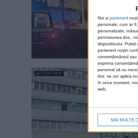
Noi și
parteneri
i noș
personale, cum ar fi i
personalizate, măsura
permisiunea dvs., noi
dispozitivului. Puteț
partenerii noștri con
consimțământul sau p
exprima consimțămâ
personal să nu necesi
ACTUALITATE
dvs. se vor aplica n
în orice moment, reve
web.
MAI MULTE 