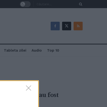
Tableta zilei
Audio
Top 10
. 16 persoane au fost