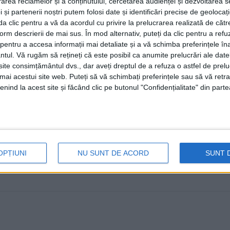
rea reclamelor și a conținutului, cercetarea audienței și dezvoltarea ser
în anii următori infrastructuri 
 și partenerii noștri putem folosi date și identificări precise de geoloca
permită și acestei părți frumoas
i da clic pentru a vă da acordul cu privire la prelucrarea realizată de cătr
form descrierii de mai sus. În mod alternativ, puteți da clic pentru a refu
conexiune Est-Vest
entru a accesa informații mai detaliate și a vă schimba preferințele în
ntul.
Vă rugăm să rețineți că este posibil ca anumite prelucrări ale date
3 IUNIE, 2024
te consimțământul dvs., dar aveți dreptul de a refuza o astfel de prelu
umai acestui site web. Puteți să vă schimbați preferințele sau să vă ret
Secretarul general adjunct al NATO, Mircea Geoană, are
nind la acest site și făcând clic pe butonul "Confidențialitate" din parte
Suceava va continua să se dezvolte într-un ...
OPȚIUNI
NU SUNT DE ACORD
SUNT 