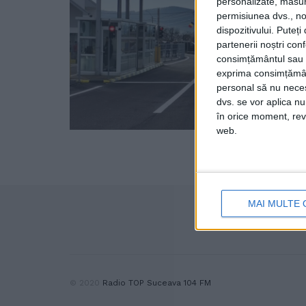
personalizate, măsura
permisiunea dvs., noi
dispozitivului. Puteț
partenerii noștri con
consimțământul sau p
exprima consimțămâ
personal să nu necesi
dvs. se vor aplica n
în orice moment, reve
web.
MAI MULTE 
© 2020
Radio TOP Suceava 104 FM