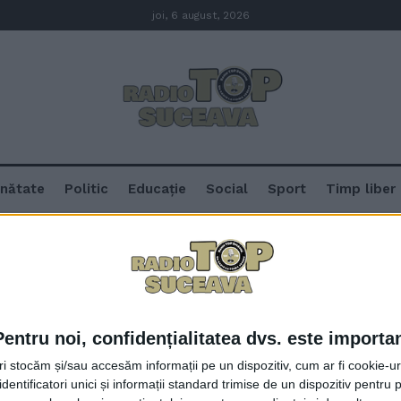
joi, 6 august, 2026
nătate
Politic
Educație
Social
Sport
Timp liber
ceava
Pentru noi, confidențialitatea dvs. este importa
Mircea Geoană, pentru Radio Top
tri stocăm și/sau accesăm informații pe un dispozitiv, cum ar fi cookie-u
Vicovu de Sus, legătura cu Cernău
dentificatori unici și informații standard trimise de un dispozitiv pentru p