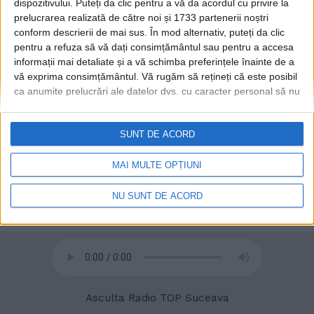
dispozitivului. Puteți da clic pentru a vă da acordul cu privire la
prelucrarea realizată de către noi și 1733 partenerii noștri
conform descrierii de mai sus. În mod alternativ, puteți da clic
Sucevenii nu cad victime
ACTUALITATE
pentru a refuza să vă dați consimțământul sau pentru a accesa
doar escrocilor din mediul
informații mai detaliate și a vă schimba preferințele înainte de a
online. Vechea metodă
vă exprima consimțământul.
Vă rugăm să rețineți că este posibil
”șmen” mai face și ea
ca anumite prelucrări ale datelor dvs. cu caracter personal să nu
victime
necesite consimțământul dvs., dar aveți dreptul de a refuza o
astfel de prelucrare. Preferințele dvs. se vor aplica numai
15 APRILIE, 2025
SUNT DE ACORD
acestui site web. Puteți să vă schimbați preferințele sau să vă
retrageți consimțământul în orice moment, revenind la acest site
și făcând clic pe butonul "Confidențialitate" din partea de jos a
MAI MULTE OPȚIUNI
paginii web.
NU SUNT DE ACORD
© 2020
Radio TOP Suceava 104 FM
Asculta Radio TOP Suceava