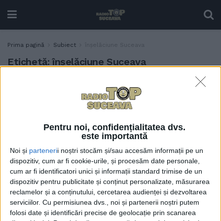
Prima pagină
Subiect
înșelăciune Suceava
Etichetă:
înșelăciune Suceava
Fost angajat al Primăriei
ACTUALITATE
Suceava, în arest, pentru că
a înșelat un crescător de
porci. Bărbatul fusese dat
Pentru noi, confidențialitatea dvs.
afară de la Primărie pentru
este importantă
că solicita bani de la diferite
persoane
Noi și
parteneri
i noștri stocăm și/sau accesăm informații pe un
dispozitiv, cum ar fi cookie-urile, și procesăm date personale,
14 MAI, 2026
cum ar fi identificatori unici și informații standard trimise de un
dispozitiv pentru publicitate și conținut personalizate, măsurarea
Poliția Suceava a reținut un
ACTUALITATE
reclamelor și a conținutului, cercetarea audienței și dezvoltarea
individ care-i înșeală pe cei
serviciilor.
Cu permisiunea dvs., noi și partenerii noștri putem
care schimbă valută
folosi date și identificări precise de geolocație prin scanarea
30 IULIE, 2025