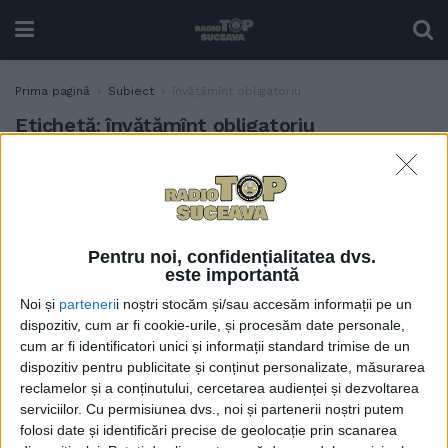
Prima pagină
Subiect
învățămînt obligatoriu
Etichetă:
învățămînt obligatoriu
”În ceea ce privește
EDUCAȚIE
exmatricularea, nu poți să-i
dai impresia unui copil că
indiferent de ce face
Pentru noi, confidențialitatea dvs.
rămîne în școală, pentru că
este importantă
învățămîntul e obligatoriu
Noi și
parteneri
i noștri stocăm și/sau accesăm informații pe un
pînă la clasa a XII-a. De ce să
dispozitiv, cum ar fi cookie-urile, și procesăm date personale,
oblig pe cineva să termine
cum ar fi identificatori unici și informații standard trimise de un
12 clase dacă el nu vrea și nu
dispozitiv pentru publicitate și conținut personalizate, măsurarea
poate?”
reclamelor și a conținutului, cercetarea audienței și dezvoltarea
20 APRILIE, 2023
serviciilor.
Cu permisiunea dvs., noi și partenerii noștri putem
folosi date și identificări precise de geolocație prin scanarea