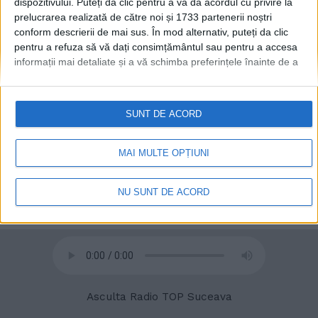
dispozitivului. Puteți da clic pentru a vă da acordul cu privire la
prelucrarea realizată de către noi și 1733 partenerii noștri
conform descrierii de mai sus. În mod alternativ, puteți da clic
pentru a refuza să vă dați consimțământul sau pentru a accesa
informații mai detaliate și a vă schimba preferințele înainte de a
vă exprima consimțământul.
Vă rugăm să rețineți că este posibil
ca anumite prelucrări ale datelor dvs. cu caracter personal să nu
necesite consimțământul dvs., dar aveți dreptul de a refuza o
SUNT DE ACORD
astfel de prelucrare. Preferințele dvs. se vor aplica numai
© 2020
Radio TOP Suceava 104 FM
acestui site web. Puteți să vă schimbați preferințele sau să vă
retrageți consimțământul în orice moment, revenind la acest site
MAI MULTE OPȚIUNI
și făcând clic pe butonul "Confidențialitate" din partea de jos a
paginii web.
NU SUNT DE ACORD
Asculta Radio TOP Suceava