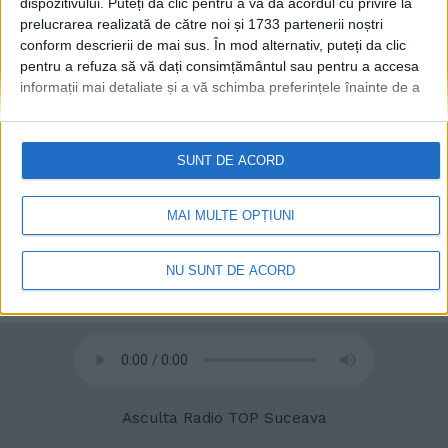
dispozitivului. Puteți da clic pentru a vă da acordul cu privire la
prelucrarea realizată de către noi și 1733 partenerii noștri
conform descrierii de mai sus. În mod alternativ, puteți da clic
pentru a refuza să vă dați consimțământul sau pentru a accesa
informații mai detaliate și a vă schimba preferințele înainte de a
vă exprima consimțământul.
Vă rugăm să rețineți că este posibil
© 2020
Radio TOP Suceava 104 FM
ca anumite prelucrări ale datelor dvs. cu caracter personal să nu
necesite consimțământul dvs., dar aveți dreptul de a refuza o
SUNT DE ACORD
astfel de prelucrare. Preferințele dvs. se vor aplica numai
acestui site web. Puteți să vă schimbați preferințele sau să vă
retrageți consimțământul în orice moment, revenind la acest site
MAI MULTE OPȚIUNI
și făcând clic pe butonul "Confidențialitate" din partea de jos a
paginii web.
NU SUNT DE ACORD
Asculta Radio TOP Suceava