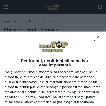
Prima pagină
Subiect
Ionuț Iftimoaia
Etichetă:
Ionuț Iftimoaia
Meciul de retragere al
SPORT
suceveanului Sorin
Mihalescul, la gala de kick-
boxing ”Colosseum
Pentru noi, confidențialitatea dvs.
Tournament”: Voi da ce e
este importantă
mai bun, ca să aduc cinste și
Noi și
parteneri
i noștri stocăm și/sau accesăm informații pe un
onoare orașului nostru
dispozitiv, cum ar fi cookie-urile, și procesăm date personale,
17 APRILIE, 2026
cum ar fi identificatori unici și informații standard trimise de un
dispozitiv pentru publicitate și conținut personalizate, măsurarea
reclamelor și a conținutului, cercetarea audienței și dezvoltarea
serviciilor.
Cu permisiunea dvs., noi și partenerii noștri putem
folosi date și identificări precise de geolocație prin scanarea