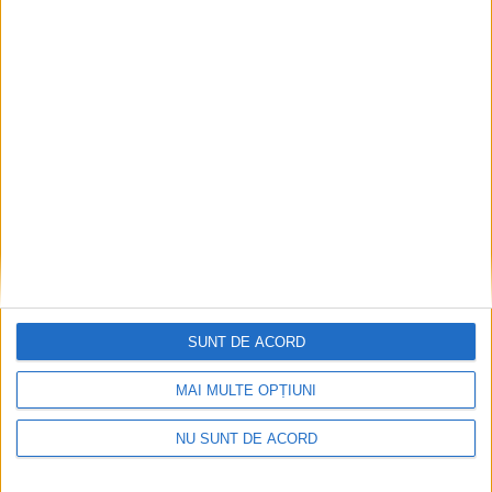
1 AUGUST, 2025
Poliția a demarat Săptămîna
ACTUALITATE
Siguranței Rutiere, cu
activități de educație rutieră
în curtea școlilor și la
trecerile de pietoni. Prima
acțiune a avut loc la Școala
”Ion Creangă” Suceava
(Foto)
16 MAI, 2025
Toate radarele Poliției
ACTUALITATE
Suceava, scoase pe
drumurile județului pe 9
SUNT DE ACORD
aprilie, pentru 24 de ore
MAI MULTE OPȚIUNI
8 APRILIE, 2025
NU SUNT DE ACORD
Anca și Alexandru, doi
ACTUALITATE
polițiști de la Secția
Gălănești, lăudați pentru că