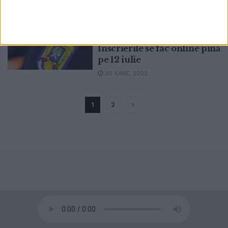
Poliția Suceava vrea să
ACTUALITATE
angajeze din sursă externă
28 de ofițeri și agenți.
Înscrierile se fac online pînă
pe 12 iulie
30 IUNIE, 2022
1
2