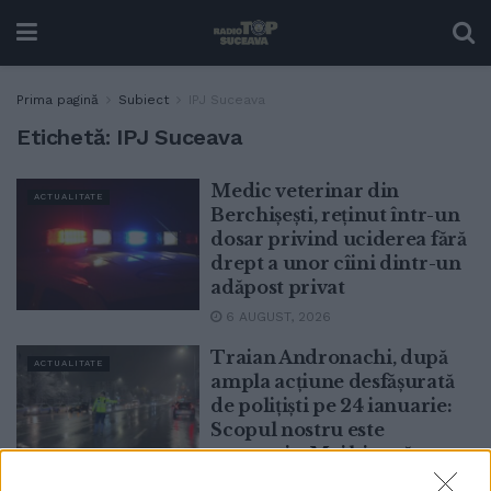
Prima pagină
Subiect
IPJ Suceava
Etichetă:
IPJ Suceava
Medic veterinar din
ACTUALITATE
Berchișești, reținut într-un
dosar privind uciderea fără
drept a unor cîini dintr-un
adăpost privat
6 AUGUST, 2026
Traian Andronachi, după
ACTUALITATE
ampla acțiune desfășurată
de polițiști pe 24 ianuarie:
Scopul nostru este
prevenția. Mai bine să
intervenim înainte și să dăm