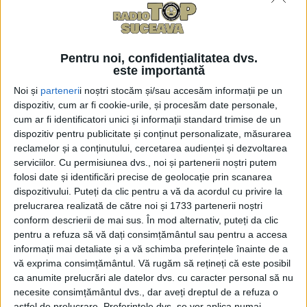
dovadă că sîntem un județ
sigur, decît să luăm măsuri
după ce se întîmplă
26 IANUARIE, 2026
Pentru noi, confidențialitatea dvs.
este importantă
În primele 9 luni ale acestui
ACTUALITATE
Noi și
parteneri
i noștri stocăm și/sau accesăm informații pe un
an, Poliția a organizat 511
dispozitiv, cum ar fi cookie-urile, și procesăm date personale,
acţiuni pentru reducerea
cum ar fi identificatori unici și informații standard trimise de un
accidentelor de circulaţie,
dispozitiv pentru publicitate și conținut personalizate, măsurarea
fiind aplicate 41.349 de
reclamelor și a conținutului, cercetarea audienței și dezvoltarea
sancţiuni contravenţionale
serviciilor.
Cu permisiunea dvs., noi și partenerii noștri putem
19 OCTOMBRIE, 2025
folosi date și identificări precise de geolocație prin scanarea
dispozitivului. Puteți da clic pentru a vă da acordul cu privire la
La Pojorâta, polițiștii au
prelucrarea realizată de către noi și 1733 partenerii noștri
ACTUALITATE
depistat un microbuz care
conform descrierii de mai sus. În mod alternativ, puteți da clic
transporta tutun de
pentru a refuza să vă dați consimțământul sau pentru a accesa
contrabandă. Tutunul a fost
informații mai detaliate și a vă schimba preferințele înainte de a
găsit cu ajutorul cîinilor
vă exprima consimțământul.
Vă rugăm să rețineți că este posibil
Kira și Paco, special
ca anumite prelucrări ale datelor dvs. cu caracter personal să nu
antrenați pentru așa ceva
necesite consimțământul dvs., dar aveți dreptul de a refuza o
astfel de prelucrare. Preferințele dvs. se vor aplica numai