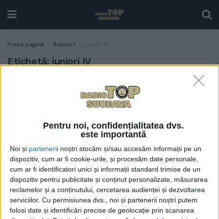
Prima pagină
Subiect
juniori IV
Etichetă:
juniori IV
Clubul de handbal masculin
SPORT
CSU Suceava, campion
național și la juniori IV!
Sucevenii au obținut și
Pentru noi, confidențialitatea dvs.
patru premii individuale la
este importantă
turneul disputat la Cluj
Noi și
parteneri
i noștri stocăm și/sau accesăm informații pe un
15 IUNIE, 2025
dispozitiv, cum ar fi cookie-urile, și procesăm date personale,
cum ar fi identificatori unici și informații standard trimise de un
dispozitiv pentru publicitate și conținut personalizate, măsurarea
reclamelor și a conținutului, cercetarea audienței și dezvoltarea
serviciilor.
Cu permisiunea dvs., noi și partenerii noștri putem
folosi date și identificări precise de geolocație prin scanarea