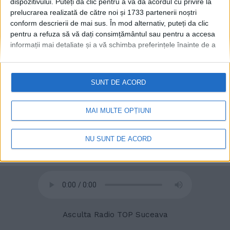
dispozitivului. Puteți da clic pentru a vă da acordul cu privire la
prelucrarea realizată de către noi și 1733 partenerii noștri
conform descrierii de mai sus. În mod alternativ, puteți da clic
pentru a refuza să vă dați consimțământul sau pentru a accesa
informații mai detaliate și a vă schimba preferințele înainte de a
© 2020
Radio TOP Suceava 104 FM
vă exprima consimțământul.
Vă rugăm să rețineți că este posibil
ca anumite prelucrări ale datelor dvs. cu caracter personal să nu
necesite consimțământul dvs., dar aveți dreptul de a refuza o
SUNT DE ACORD
astfel de prelucrare. Preferințele dvs. se vor aplica numai
acestui site web. Puteți să vă schimbați preferințele sau să vă
retrageți consimțământul în orice moment, revenind la acest site
MAI MULTE OPȚIUNI
și făcând clic pe butonul "Confidențialitate" din partea de jos a
paginii web.
NU SUNT DE ACORD
Asculta Radio TOP Suceava