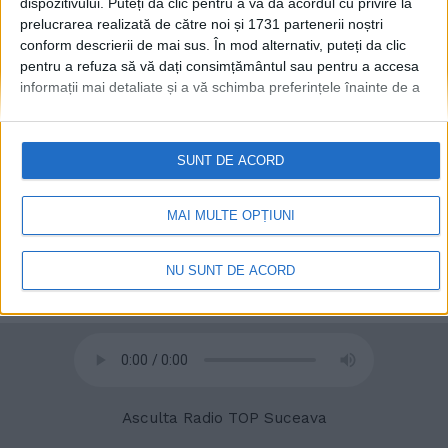
dispozitivului. Puteți da clic pentru a vă da acordul cu privire la
prelucrarea realizată de către noi și 1731 partenerii noștri
conform descrierii de mai sus. În mod alternativ, puteți da clic
© 2020
Radio TOP Suceava 104 FM
pentru a refuza să vă dați consimțământul sau pentru a accesa
informații mai detaliate și a vă schimba preferințele înainte de a
vă exprima consimțământul.
Vă rugăm să rețineți că este posibil
ca anumite prelucrări ale datelor dvs. cu caracter personal să nu
necesite consimțământul dvs., dar aveți dreptul de a refuza o
SUNT DE ACORD
astfel de prelucrare. Preferințele dvs. se vor aplica numai
acestui site web. Puteți să vă schimbați preferințele sau să vă
retrageți consimțământul în orice moment, revenind la acest site
MAI MULTE OPȚIUNI
și făcând clic pe butonul "Confidențialitate" din partea de jos a
paginii web.
NU SUNT DE ACORD
Asculta Radio TOP Suceava