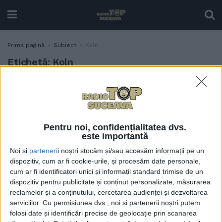
Prima pagină
Subiect
Koln
Etichetă:
Koln
Am întîlnit un român
TABLETA ZILEI
fericit, într-un fel
24 IUNIE, 2024
Pentru noi, confidențialitatea dvs.
este importantă
Noi și
parteneri
i noștri stocăm și/sau accesăm informații pe un
dispozitiv, cum ar fi cookie-urile, și procesăm date personale,
cum ar fi identificatori unici și informații standard trimise de un
dispozitiv pentru publicitate și conținut personalizate, măsurarea
reclamelor și a conținutului, cercetarea audienței și dezvoltarea
serviciilor.
Cu permisiunea dvs., noi și partenerii noștri putem
folosi date și identificări precise de geolocație prin scanarea