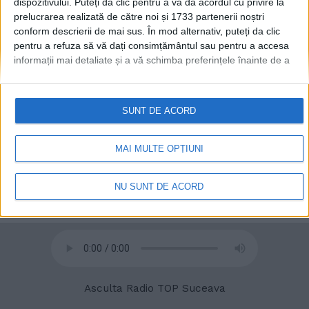
dispozitivului. Puteți da clic pentru a vă da acordul cu privire la
prelucrarea realizată de către noi și 1733 partenerii noștri
conform descrierii de mai sus. În mod alternativ, puteți da clic
pentru a refuza să vă dați consimțământul sau pentru a accesa
informații mai detaliate și a vă schimba preferințele înainte de a
vă exprima consimțământul.
Vă rugăm să rețineți că este posibil
ca anumite prelucrări ale datelor dvs. cu caracter personal să nu
necesite consimțământul dvs., dar aveți dreptul de a refuza o
SUNT DE ACORD
astfel de prelucrare. Preferințele dvs. se vor aplica numai
acestui site web. Puteți să vă schimbați preferințele sau să vă
retrageți consimțământul în orice moment, revenind la acest site
MAI MULTE OPȚIUNI
și făcând clic pe butonul "Confidențialitate" din partea de jos a
© 2020
Radio TOP Suceava 104 FM
paginii web.
NU SUNT DE ACORD
Asculta Radio TOP Suceava