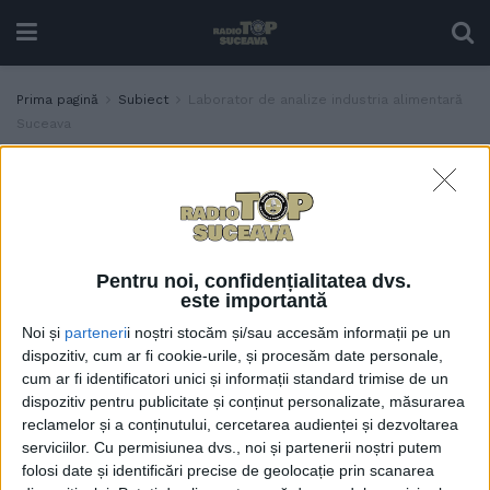
Prima pagină
Subiect
Laborator de analize industria alimentară
Suceava
Etichetă:
Laborator de analize industria
alimentară Suceava
Laborator de analize
ACTUALITATE
pentru agenții economici
Pentru noi, confidențialitatea dvs.
din industria alimentară,
este importantă
lîngă aeroportul de la
Noi și
parteneri
i noștri stocăm și/sau accesăm informații pe un
Salcea. Laboratorul va
dispozitiv, cum ar fi cookie-urile, și procesăm date personale,
deveni funcțional în această
cum ar fi identificatori unici și informații standard trimise de un
primăvară. O serie de
dispozitiv pentru publicitate și conținut personalizate, măsurarea
analize nu se regăsesc în
reclamelor și a conținutului, cercetarea audienței și dezvoltarea
oferta altor laboratoare din
serviciilor.
Cu permisiunea dvs., noi și partenerii noștri putem
județele Suceava și Botoșani
folosi date și identificări precise de geolocație prin scanarea
5 DECEMBRIE, 2023