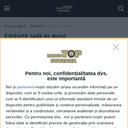
Prima pagină
Subiect
ladă de gunoi
Etichetă:
ladă de gunoi
Pentru urechile
TABLETA ZILEI
parlamentarilor de Suceava
17 MAI, 2021
Pentru noi, confidențialitatea dvs.
este importantă
Noi și
parteneri
i noștri stocăm și/sau accesăm informații pe un
dispozitiv, cum ar fi cookie-urile, și procesăm date personale,
cum ar fi identificatori unici și informații standard trimise de un
dispozitiv pentru publicitate și conținut personalizate, măsurarea
reclamelor și a conținutului, cercetarea audienței și dezvoltarea
serviciilor.
Cu permisiunea dvs., noi și partenerii noștri putem
folosi date și identificări precise de geolocație prin scanarea