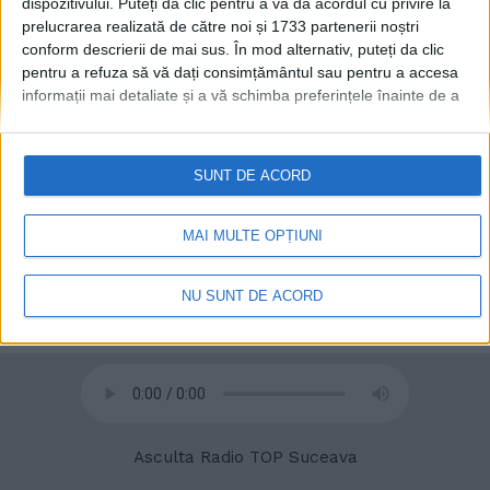
dispozitivului. Puteți da clic pentru a vă da acordul cu privire la
prelucrarea realizată de către noi și 1733 partenerii noștri
conform descrierii de mai sus. În mod alternativ, puteți da clic
© 2020
Radio TOP Suceava 104 FM
pentru a refuza să vă dați consimțământul sau pentru a accesa
informații mai detaliate și a vă schimba preferințele înainte de a
vă exprima consimțământul.
Vă rugăm să rețineți că este posibil
ca anumite prelucrări ale datelor dvs. cu caracter personal să nu
necesite consimțământul dvs., dar aveți dreptul de a refuza o
SUNT DE ACORD
astfel de prelucrare. Preferințele dvs. se vor aplica numai
acestui site web. Puteți să vă schimbați preferințele sau să vă
retrageți consimțământul în orice moment, revenind la acest site
MAI MULTE OPȚIUNI
și făcând clic pe butonul "Confidențialitate" din partea de jos a
paginii web.
NU SUNT DE ACORD
Asculta Radio TOP Suceava