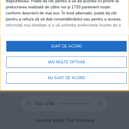
dispozitivului. Puteți da clic pentru a vă da acordul cu privire la
prelucrarea realizată de către noi și 1733 partenerii noștri
conform descrierii de mai sus. În mod alternativ, puteți da clic
pentru a refuza să vă dați consimțământul sau pentru a accesa
informații mai detaliate și a vă schimba preferințele înainte de a
vă exprima consimțământul.
Vă rugăm să rețineți că este posibil
ca anumite prelucrări ale datelor dvs. cu caracter personal să nu
necesite consimțământul dvs., dar aveți dreptul de a refuza o
SUNT DE ACORD
astfel de prelucrare. Preferințele dvs. se vor aplica numai
acestui site web. Puteți să vă schimbați preferințele sau să vă
© 2020
Radio TOP Suceava 104 FM
retrageți consimțământul în orice moment, revenind la acest site
MAI MULTE OPȚIUNI
și făcând clic pe butonul "Confidențialitate" din partea de jos a
paginii web.
NU SUNT DE ACORD
Asculta Radio TOP Suceava