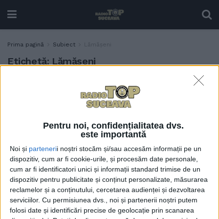
Prima pagină
Subiect
Lămășeni
Etichetă:
Lămășeni
După 60 de ani, căminul
ACTUALITATE
cultural din Lămășeni-
Rădășeni a fost reabilitat în
totalitate. A fost sfințit și
Pentru noi, confidențialitatea dvs.
Monumentul Eroilor
este importantă
realizat de un preot din
Noi și
parteneri
i noștri stocăm și/sau accesăm informații pe un
Mălini. Elena Denisa
dispozitiv, cum ar fi cookie-urile, și procesăm date personale,
Roman, o elevă cu un talent
cum ar fi identificatori unici și informații standard trimise de un
deosebit la pictură, a fost
dispozitiv pentru publicitate și conținut personalizate, măsurarea
premiată de primarul
reclamelor și a conținutului, cercetarea audienței și dezvoltarea
Neculai Perju (FOTO)
serviciilor.
Cu permisiunea dvs., noi și partenerii noștri putem
1 AUGUST, 2023
folosi date și identificări precise de geolocație prin scanarea