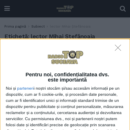
Prima pagină
Subiect
lector Mihai Ștefănoaia
Etichetă:
lector Mihai Ștefănoaia
Mihai Ștefănoaia, lector
ACTUALITATE
universitar doctor la
Facultatea de Drept
Suceava, la Braga, unde le-a
Pentru noi, confidențialitatea dvs.
vorbit studenților despre
este importantă
cum ar trebui reglementată
Noi și
parteneri
i noștri stocăm și/sau accesăm informații pe un
colaborarea dintre om și
dispozitiv, cum ar fi cookie-urile, și procesăm date personale,
Inteligența Artificială
cum ar fi identificatori unici și informații standard trimise de un
14 MAI, 2025
dispozitiv pentru publicitate și conținut personalizate, măsurarea
reclamelor și a conținutului, cercetarea audienței și dezvoltarea
serviciilor.
Cu permisiunea dvs., noi și partenerii noștri putem
folosi date și identificări precise de geolocație prin scanarea