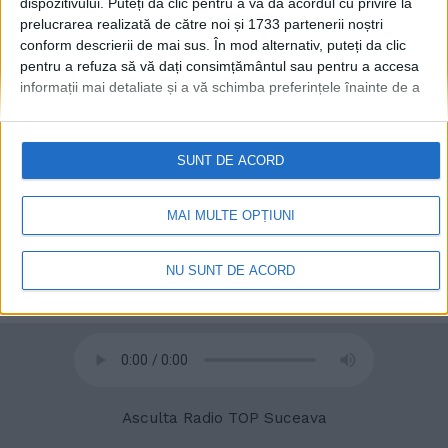
dispozitivului. Puteți da clic pentru a vă da acordul cu privire la
prelucrarea realizată de către noi și 1733 partenerii noștri
conform descrierii de mai sus. În mod alternativ, puteți da clic
pentru a refuza să vă dați consimțământul sau pentru a accesa
informații mai detaliate și a vă schimba preferințele înainte de a
vă exprima consimțământul.
Vă rugăm să rețineți că este posibil
ca anumite prelucrări ale datelor dvs. cu caracter personal să nu
© 2020
Radio TOP Suceava 104 FM
necesite consimțământul dvs., dar aveți dreptul de a refuza o
SUNT DE ACORD
astfel de prelucrare. Preferințele dvs. se vor aplica numai
acestui site web. Puteți să vă schimbați preferințele sau să vă
retrageți consimțământul în orice moment, revenind la acest site
MAI MULTE OPȚIUNI
și făcând clic pe butonul "Confidențialitate" din partea de jos a
paginii web.
NU SUNT DE ACORD
Asculta Radio TOP Suceava