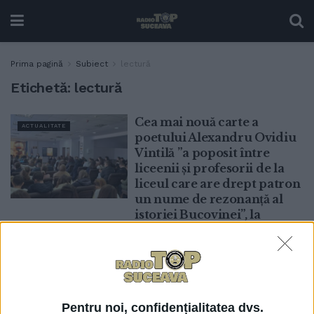
Prima pagină
Subiect
lectură
Etichetă:
lectură
Cea mai nouă carte a
ACTUALITATE
poetului Alexandru Ovidiu
Vintilă ”a poposit între
liceenii și profesorii de la
liceul care are drept patron
un nume de rezonanță al
istoriei Bucovinei”, la
Vicovu de Sus, cu ocazia
Zilei Naționale a Lecturii: A
fost o zi deosebită
17 FEBRUARIE, 2026
Lectura, celebrată în avans
Pentru noi, confidențialitatea dvs.
TIMP LIBER