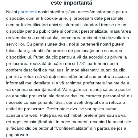
este importantă
la Vicovu de Sus. Poetul
Alexandru Ovidiu Vintilă
Noi și
parteneri
i noștri stocăm și/sau accesăm informații pe un
lansează ”Valiza de lemn”
dispozitiv, cum ar fi cookie-urile, și procesăm date personale,
cum ar fi identificatori unici și informații standard trimise de un
10 FEBRUARIE, 2026
dispozitiv pentru publicitate și conținut personalizate, măsurarea
În cadrul ”Săptămînii verzi”,
reclamelor și a conținutului, cercetarea audienței și dezvoltarea
EDUCAȚIE
elevi de la ”Mihai
serviciilor.
Cu permisiunea dvs., noi și partenerii noștri putem
folosi date și identificări precise de geolocație prin scanarea
Eminescu”, la Sakura. Prof.
dispozitivului. Puteți da clic pentru a vă da acordul cu privire la
Anca Gorban: ”Poezii
prelucrarea realizată de către noi și 1731 partenerii noștri
terapeutice” este proiectul
conform descrierii de mai sus. În mod alternativ, puteți da clic
prin care elevii vor să vadă
pentru a refuza să vă dați consimțământul sau pentru a accesa
”în ce măsură poezia, ceaiul
informații mai detaliate și a vă schimba preferințele înainte de a
și muzica pot fi terapie
vă exprima consimțământul.
Vă rugăm să rețineți că este posibil
pentru suflet și pot trata
ca anumite prelucrări ale datelor dvs. cu caracter personal să nu
ușoare depresii sau chiar
necesite consimțământul dvs., dar aveți dreptul de a refuza o
inimi frînte”
astfel de prelucrare. Preferințele dvs. se vor aplica numai
24 OCTOMBRIE, 2025
acestui site web. Puteți să vă schimbați preferințele sau să vă
retrageți consimțământul în orice moment, revenind la acest site
Copiii din cartierul Ițcani,
TIMP LIBER
și făcând clic pe butonul "Confidențialitate" din partea de jos a
invitați să petreacă două zile
paginii web.