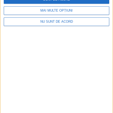
Carte ”Alma Mater
Librorum”. Prof. univ. dr.
MAI MULTE OPȚIUNI
Sanda Maria Ardeleanu:
Concluziile sînt că lumea
NU SUNT DE ACORD
are nevoie de carte. Cred că
s-a trecut de o mie de
participanți și de vizitatori.
Timp de două zile totul a
fost foarte viu
26 MAI, 2025
Cerc de lectură în limba
EDUCAȚIE
engleză pentru copii, la
Biblioteca Bucovinei.
Participarea este gratuită
29 MARTIE, 2022
Cerc de lectură în engleză
EDUCAȚIE
13 IULIE, 2021