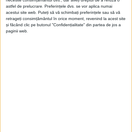
necesite consimțământul dvs., dar aveți dreptul de a refuza o
Roșiile nu sînt perfecte la
astfel de prelucrare. Preferințele dvs. se vor aplica numai
vremea asta. Dar le cultivăm
acestui site web. Puteți să vă schimbați preferințele sau să vă
pe pămînt, nu pe vată. Le
retrageți consimțământul în orice moment, revenind la acest site
pot controla doar cei care
și făcând clic pe butonul "Confidențialitate" din partea de jos a
paginii web.
cultivă pe vată minerală
5 NOIEMBRIE, 2025
Legumicultor, despre
ACTUALITATE
faptul că unele roșii au
miezul verde: Principalele
probleme sînt
temperaturile prea mari și
lipsa de aerisire
6 AUGUST, 2025
Vremea capricioasă i-a
ACTUALITATE
creat pagube
legumicultorului Vasile
Mătrășoaie: Am anunțat
Direcția Agricolă și