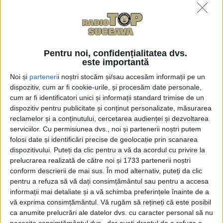
12 soiuri de roșii ”care se
cultivau acum 100 de ani în
urmă și care dau o
producție extraordinară și
sînt bune la gust”
Pentru noi, confidențialitatea dvs.
este importantă
7 MAI, 2026
Noi și
parteneri
i noștri stocăm și/sau accesăm informații pe un
Răsaduri pentru 25 de
ACTUALITATE
dispozitiv, cum ar fi cookie-urile, și procesăm date personale,
soiuri de roșii românești,
cum ar fi identificatori unici și informații standard trimise de un
comercializate de
dispozitiv pentru publicitate și conținut personalizate, măsurarea
legumicultorul Vasile
reclamelor și a conținutului, cercetarea audienței și dezvoltarea
Mătrășoaie, de la
serviciilor.
Cu permisiunea dvs., noi și partenerii noștri putem
Dumbrăveni: Pentru
folosi date și identificări precise de geolocație prin scanarea
culturile protejate prin
dispozitivului. Puteți da clic pentru a vă da acordul cu privire la
solarii trebuie puse de
prelucrarea realizată de către noi și 1733 partenerii noștri
acum, iar pentru cîmp mai
conform descrierii de mai sus. În mod alternativ, puteți da clic
tîrziu un pic
pentru a refuza să vă dați consimțământul sau pentru a accesa
informații mai detaliate și a vă schimba preferințele înainte de a
10 MARTIE, 2026
vă exprima consimțământul.
Vă rugăm să rețineți că este posibil
Legumicultorul Vasile
ca anumite prelucrări ale datelor dvs. cu caracter personal să nu
ACTUALITATE
Mătrășoaie: Mai sînt roșii.