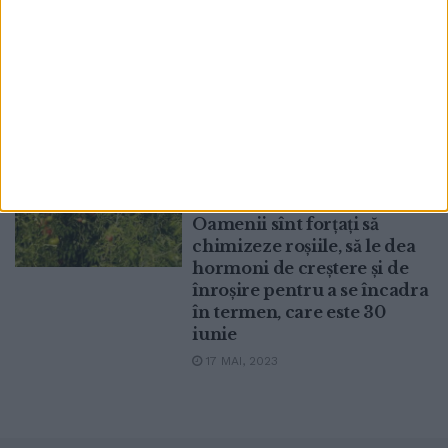
diferite, ardei din soiul
”Uriașul de Buzău” și o
plantă care ține insectele
dăunătoare la distanță, la o
fermă din Dumbrăveni
2 MAI, 2024
Legumicultorul Vasile
ACTUALITATE
Mătrășoaie s-a retras din
programul ”Tomata”:
Oamenii sînt forțați să
chimizeze roșiile, să le dea
hormoni de creștere și de
înroșire pentru a se încadra
în termen, care este 30
iunie
17 MAI, 2023