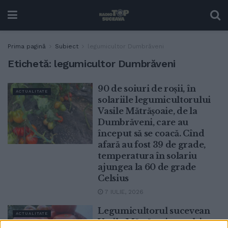
Prima pagină
Subiect
legumicultor Dumbrăveni
Etichetă:
legumicultor Dumbrăveni
90 de soiuri de roșii, în
ACTUALITATE
solariile legumicultorului
Vasile Mătrășoaie, de la
Dumbrăveni, care au
început să se coacă. Cînd
afară au fost 39 de grade,
temperatura în solariu
ajungea la 60 de grade
Celsius
7 IULIE, 2026
Legumicultorul sucevean
ACTUALITATE
Vasile Mătrășoaie a cultivat