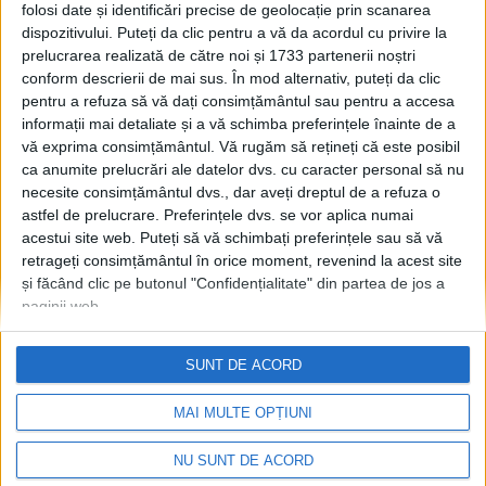
absolvenții de liceu
folosi date și identificări precise de geolocație prin scanarea
dispozitivului. Puteți da clic pentru a vă da acordul cu privire la
pedagogic ar trebui să
prelucrarea realizată de către noi și 1733 partenerii noștri
existe locuri bugetate la
conform descrierii de mai sus. În mod alternativ, puteți da clic
facultățile care pregătesc
pentru a refuza să vă dați consimțământul sau pentru a accesa
profesori
informații mai detaliate și a vă schimba preferințele înainte de a
2 FEBRUARIE, 2023
vă exprima consimțământul.
Vă rugăm să rețineți că este posibil
ca anumite prelucrări ale datelor dvs. cu caracter personal să nu
„A desființa clasele de
EDUCAȚIE
necesite consimțământul dvs., dar aveți dreptul de a refuza o
învățător la liceele
astfel de prelucrare. Preferințele dvs. se vor aplica numai
pedagogice este o greșeală.
acestui site web. Puteți să vă schimbați preferințele sau să vă
Cine a terminat liceul
retrageți consimțământul în orice moment, revenind la acest site
pedagogic și apoi a făcut
și făcând clic pe butonul "Confidențialitate" din partea de jos a
facultatea de științe ale
paginii web.
educației este mult mai
valoros ca învățător”
SUNT DE ACORD
20 IANUARIE, 2023
MAI MULTE OPȚIUNI
NU SUNT DE ACORD