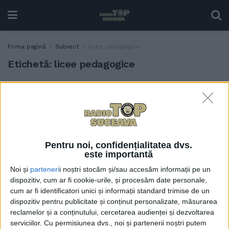
Prima pagină
Subiect
licee pedagogice
Etichetă:
licee pedagogice
Elevele sucevene, două
EDUCAȚIE
premii și o mențiune la
Olimpiada de pedagogie-
psihologie pentru licee
pedagogice
Pentru noi, confidențialitatea dvs.
19 APRILIE, 2026
este importantă
Coordonatoarea
Noi și
parteneri
i noștri stocăm și/sau accesăm informații pe un
EDUCAȚIE
Departamentului de Științe
dispozitiv, cum ar fi cookie-urile, și procesăm date personale,
ale Educației, Otilia Clipa:
cum ar fi identificatori unici și informații standard trimise de un
Apreciez foarte mult
dispozitiv pentru publicitate și conținut personalizate, măsurarea
specializarea din liceul
reclamelor și a conținutului, cercetarea audienței și dezvoltarea
pedagogic. Pentru
serviciilor.
Cu permisiunea dvs., noi și partenerii noștri putem