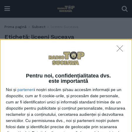
Prima pagină
Subiect
liceeni Suceava
Etichetă:
liceeni Suceava
800 de liceeni suceveni au
EDUCAȚIE
participat la ore de educație
antreprenorială. CONAF
Suceava a lansat Maratonul
Pentru noi, confidențialitatea dvs.
pentru Educație
este importantă
Antreprenorială
Noi și
parteneri
i noștri stocăm și/sau accesăm informații pe un
19 FEBRUARIE, 2025
dispozitiv, cum ar fi cookie-urile, și procesăm date personale,
cum ar fi identificatori unici și informații standard trimise de un
dispozitiv pentru publicitate și conținut personalizate, măsurarea
reclamelor și a conținutului, cercetarea audienței și dezvoltarea
serviciilor.
Cu permisiunea dvs., noi și partenerii noștri putem
folosi date și identificări precise de geolocație prin scanarea