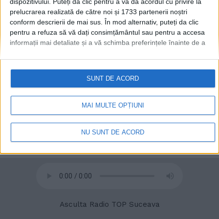
dispozitivului. Puteți da clic pentru a vă da acordul cu privire la
prelucrarea realizată de către noi și 1733 partenerii noștri
conform descrierii de mai sus. În mod alternativ, puteți da clic
pentru a refuza să vă dați consimțământul sau pentru a accesa
informații mai detaliate și a vă schimba preferințele înainte de a
© 2020
Radio TOP Suceava 104 FM
vă exprima consimțământul.
Vă rugăm să rețineți că este posibil
ca anumite prelucrări ale datelor dvs. cu caracter personal să nu
necesite consimțământul dvs., dar aveți dreptul de a refuza o
SUNT DE ACORD
astfel de prelucrare. Preferințele dvs. se vor aplica numai
acestui site web. Puteți să vă schimbați preferințele sau să vă
retrageți consimțământul în orice moment, revenind la acest site
MAI MULTE OPȚIUNI
și făcând clic pe butonul "Confidențialitate" din partea de jos a
paginii web.
NU SUNT DE ACORD
Asculta Radio TOP Suceava