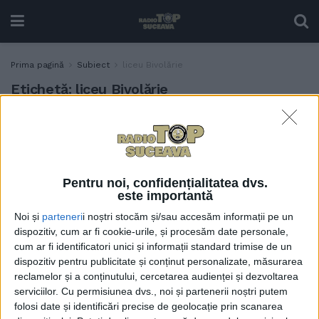
Prima pagină
Subiect
liceu Bivolărie
Etichetă:
liceu Bivolărie
Liceul din Bivolărie, gazda
EDUCAȚIE
Concursului Național
„Comunicăm prin gest,
culoare și mișcare”, dedicat
Pentru noi, confidențialitatea dvs.
elevilor cu deficiențe de auz
este importantă
17 APRILIE, 2026
Noi și
parteneri
i noștri stocăm și/sau accesăm informații pe un
dispozitiv, cum ar fi cookie-urile, și procesăm date personale,
cum ar fi identificatori unici și informații standard trimise de un
dispozitiv pentru publicitate și conținut personalizate, măsurarea
reclamelor și a conținutului, cercetarea audienței și dezvoltarea
serviciilor.
Cu permisiunea dvs., noi și partenerii noștri putem
folosi date și identificări precise de geolocație prin scanarea