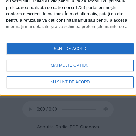
dispozitivului. Puteți da clic pentru a vă da acordul cu privire la
prelucrarea realizată de către noi și 1733 partenerii noștri
conform descrierii de mai sus. În mod alternativ, puteți da clic
pentru a refuza să vă dați consimțământul sau pentru a accesa
© 2020
Radio TOP Suceava 104 FM
informații mai detaliate și a vă schimba preferințele înainte de a
vă exprima consimțământul.
Vă rugăm să rețineți că este posibil
ca anumite prelucrări ale datelor dvs. cu caracter personal să nu
necesite consimțământul dvs., dar aveți dreptul de a refuza o
SUNT DE ACORD
astfel de prelucrare. Preferințele dvs. se vor aplica numai
acestui site web. Puteți să vă schimbați preferințele sau să vă
retrageți consimțământul în orice moment, revenind la acest site
MAI MULTE OPȚIUNI
și făcând clic pe butonul "Confidențialitate" din partea de jos a
paginii web.
NU SUNT DE ACORD
Asculta Radio TOP Suceava