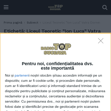
Prima pagină
Subiect
Liceul Teoretic ”Ion Luca” Vatra Dornei
Etichetă:
Liceul Teoretic ”Ion Luca” Vatra
Dornei
Unele școli sucevene ar avea
TABLETA ZILEI
nevoie de un Adrian Puiu
20 SEPTEMBRIE, 2024
Pentru noi, confidențialitatea dvs.
este importantă
Noi și
parteneri
i noștri stocăm și/sau accesăm informații pe un
dispozitiv, cum ar fi cookie-urile, și procesăm date personale,
Proiect de dezvoltare
EDUCAȚIE
cum ar fi identificatori unici și informații standard trimise de un
personală prin învățarea
dispozitiv pentru publicitate și conținut personalizate, măsurarea
limbii franceze, la Liceul
reclamelor și a conținutului, cercetarea audienței și dezvoltarea
Teoretic ”Ion Luca” din
serviciilor.
Cu permisiunea dvs., noi și partenerii noștri putem
Vatra Dornei
folosi date și identificări precise de geolocație prin scanarea