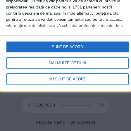
8 DECEMBRIE, 2022
dispozitivului. Puteți da clic pentru a vă da acordul cu privire la
prelucrarea realizată de către noi și 1731 partenerii noștri
conform descrierii de mai sus. În mod alternativ, puteți da clic
pentru a refuza să vă dați consimțământul sau pentru a accesa
informații mai detaliate și a vă schimba preferințele înainte de a
vă exprima consimțământul.
Vă rugăm să rețineți că este posibil
ca anumite prelucrări ale datelor dvs. cu caracter personal să nu
necesite consimțământul dvs., dar aveți dreptul de a refuza o
SUNT DE ACORD
astfel de prelucrare. Preferințele dvs. se vor aplica numai
acestui site web. Puteți să vă schimbați preferințele sau să vă
retrageți consimțământul în orice moment, revenind la acest site
MAI MULTE OPȚIUNI
și făcând clic pe butonul "Confidențialitate" din partea de jos a
© 2020
Radio TOP Suceava 104 FM
paginii web.
NU SUNT DE ACORD
Asculta Radio TOP Suceava