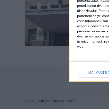
personalizate, măsura
permisiunea dvs., noi
dispozitivului. Puteț
partenerii noștri con
consimțământul sau p
exprima consimțămâ
personal să nu necesi
dvs. se vor aplica n
în orice moment, reve
web.
MAI MULTE 
© 2020
Radio TOP Suceava 104 FM