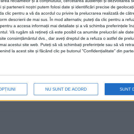
rea reclamelor și a conținutului, cercetarea audienței și dezvoltarea ser
la cele veșnice. Managerul Alex
 și partenerii noștri putem folosi date și identificări precise de geoloca
două modele de profesionalism, 
i da clic pentru a vă da acordul cu privire la prelucrarea realizată de cătr
form descrierii de mai sus. În mod alternativ, puteți da clic pentru a refu
pentru semeni
entru a accesa informații mai detaliate și a vă schimba preferințele în
ntul.
Vă rugăm să rețineți că este posibil ca anumite prelucrări ale date
30 DECEMBRIE, 2024
te consimțământul dvs., dar aveți dreptul de a refuza o astfel de prelu
umai acestui site web. Puteți să vă schimbați preferințele sau să vă ret
Asistentele medicale Monica Glaser și Lili Manguș, de 
nind la acest site și făcând clic pe butonul "Confidențialitate" din parte
Spitalului Clinic Județean Suceava, au ...
OPȚIUNI
NU SUNT DE ACORD
SUNT 