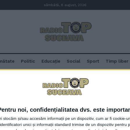
sâmbătă, 8 august, 2026
nătate
Politic
Educație
Social
Sport
Timp liber
Pentru noi, confidențialitatea dvs. este importa
Spitalul Clinic Județean Suceava,
tri stocăm și/sau accesăm informații pe un dispozitiv, cum ar fi cookie-u
medicale Monica Glaser și Lili M
dentificatori unici și informații standard trimise de un dispozitiv pentru p