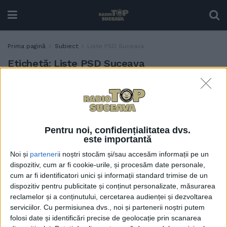
Prima pagină
Subiect
Liste PSD Suceava
Etichetă:
Liste PSD Suceava
Listele PSD Suceava pentru
POLITIC
parlamentare: Ioan Stan și
Cristian Șologon, pe
primele locuri la Senat,
Pentru noi, confidențialitatea dvs.
Eugen Bejinariu, Mirela
este importantă
Adomnicăi, Larisa Blanari și
Noi și
parteneri
i noștri stocăm și/sau accesăm informații pe un
Petru Crăciun, pe primele
dispozitiv, cum ar fi cookie-urile, și procesăm date personale,
locuri la Deputați
cum ar fi identificatori unici și informații standard trimise de un
20 SEPTEMBRIE, 2024
dispozitiv pentru publicitate și conținut personalizate, măsurarea
reclamelor și a conținutului, cercetarea audienței și dezvoltarea
serviciilor.
Cu permisiunea dvs., noi și partenerii noștri putem
folosi date și identificări precise de geolocație prin scanarea