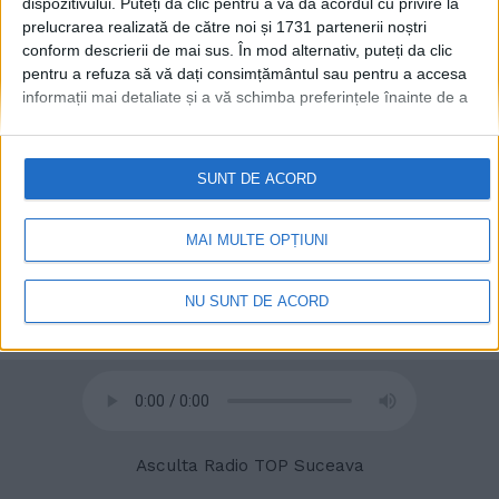
dispozitivului. Puteți da clic pentru a vă da acordul cu privire la
prelucrarea realizată de către noi și 1731 partenerii noștri
conform descrierii de mai sus. În mod alternativ, puteți da clic
pentru a refuza să vă dați consimțământul sau pentru a accesa
informații mai detaliate și a vă schimba preferințele înainte de a
vă exprima consimțământul.
Vă rugăm să rețineți că este posibil
ca anumite prelucrări ale datelor dvs. cu caracter personal să nu
© 2020
Radio TOP Suceava 104 FM
necesite consimțământul dvs., dar aveți dreptul de a refuza o
SUNT DE ACORD
astfel de prelucrare. Preferințele dvs. se vor aplica numai
acestui site web. Puteți să vă schimbați preferințele sau să vă
retrageți consimțământul în orice moment, revenind la acest site
MAI MULTE OPȚIUNI
și făcând clic pe butonul "Confidențialitate" din partea de jos a
paginii web.
NU SUNT DE ACORD
Asculta Radio TOP Suceava