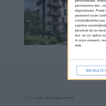
personalizate, măsura
permisiunea dvs., noi
dispozitivului. Puteț
partenerii noștri con
consimțământul sau p
exprima consimțămâ
personal să nu necesi
dvs. se vor aplica n
în orice moment, reve
web.
MAI MULTE 
© 2020
Radio TOP Suceava 104 FM