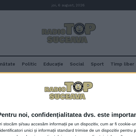
joi, 6 august, 2026
nătate
Politic
Educație
Social
Sport
Timp liber
Pentru noi, confidențialitatea dvs. este importa
Investiții în locuințe la Cîmpul
tri stocăm și/sau accesăm informații pe un dispozitiv, cum ar fi cookie-u
pentru specialiști recepționat, al
dentificatori unici și informații standard trimise de un dispozitiv pentru p