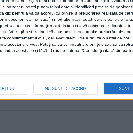
rea reclamelor și a conținutului, cercetarea audienței și dezvoltarea ser
sociale urmează pînă în toamnă
 și partenerii noștri putem folosi date și identificări precise de geoloca
i da clic pentru a vă da acordul cu privire la prelucrarea realizată de cătr
19 FEBRUARIE, 2026
form descrierii de mai sus. În mod alternativ, puteți da clic pentru a refu
Mihăiță Negură a anunțat, în cadrul unei intervenții tel
entru a accesa informații mai detaliate și a vă schimba preferințele în
ntul.
Vă rugăm să rețineți că este posibil ca anumite prelucrări ale date
Modovenesc a recepționat un bloc ...
te consimțământul dvs., dar aveți dreptul de a refuza o astfel de prelu
umai acestui site web. Puteți să vă schimbați preferințele sau să vă ret
nind la acest site și făcând clic pe butonul "Confidențialitate" din parte
OPȚIUNI
NU SUNT DE ACORD
SUNT 