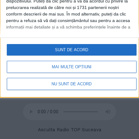
dispozitivului. Puteți da clic pentru a vă da acordul cu privire la
prelucrarea realizată de către noi și 1731 partenerii noștri
conform descrierii de mai sus. În mod alternativ, puteți da clic
pentru a refuza să vă dați consimțământul sau pentru a accesa
informații mai detaliate și a vă schimba preferințele înainte de a
© 2020
Radio TOP Suceava 104 FM
vă exprima consimțământul.
Vă rugăm să rețineți că este posibil
ca anumite prelucrări ale datelor dvs. cu caracter personal să nu
necesite consimțământul dvs., dar aveți dreptul de a refuza o
SUNT DE ACORD
astfel de prelucrare. Preferințele dvs. se vor aplica numai
acestui site web. Puteți să vă schimbați preferințele sau să vă
retrageți consimțământul în orice moment, revenind la acest site
MAI MULTE OPȚIUNI
și făcând clic pe butonul "Confidențialitate" din partea de jos a
paginii web.
NU SUNT DE ACORD
Asculta Radio TOP Suceava