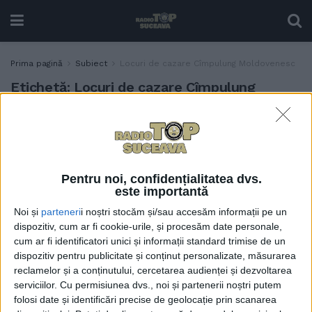
Prima pagină
Subiect
Locuri de cazare Cîmpulung Moldovenesc
Etichetă:
Locuri de cazare Cîmpulung
Moldovenesc
Toate cele 1.700 de locuri de
ACTUALITATE
cazare din Cîmpulung
Moldovenesc, ocupate de
Pentru noi, confidențialitatea dvs.
Crăciun și de Revelion
este importantă
19 DECEMBRIE, 2023
Noi și
parteneri
i noștri stocăm și/sau accesăm informații pe un
dispozitiv, cum ar fi cookie-urile, și procesăm date personale,
cum ar fi identificatori unici și informații standard trimise de un
dispozitiv pentru publicitate și conținut personalizate, măsurarea
reclamelor și a conținutului, cercetarea audienței și dezvoltarea
serviciilor.
Cu permisiunea dvs., noi și partenerii noștri putem
folosi date și identificări precise de geolocație prin scanarea