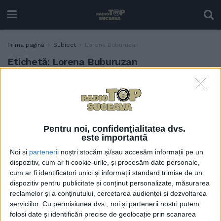
Prima pagină
Subiect
Lorena Buburuzan
Etichetă:
Lorena Buburuzan
”Din punct de vedere al
POLITIC
urbanismului, al
domeniului public, al
spațiilor verzi, atît Teodora
Pentru noi, confidențialitatea dvs.
Munteanu, cît și Lorena
este importantă
Buburuzan și Dan
Nichiforel au o abordare
Noi și
parteneri
i noștri stocăm și/sau accesăm informații pe un
corectă”. Însă, consilierul
dispozitiv, cum ar fi cookie-urile, și procesăm date personale,
Cușnir nu înțelege de ce
cum ar fi identificatori unici și informații standard trimise de un
aleșii USR au girat 3 ani la
dispozitiv pentru publicitate și conținut personalizate, măsurarea
reclamelor și a conținutului, cercetarea audienței și dezvoltarea
rînd bugetul promovat de
serviciilor.
Cu permisiunea dvs., noi și partenerii noștri putem
primarul PNL
folosi date și identificări precise de geolocație prin scanarea
27 MARTIE, 2023