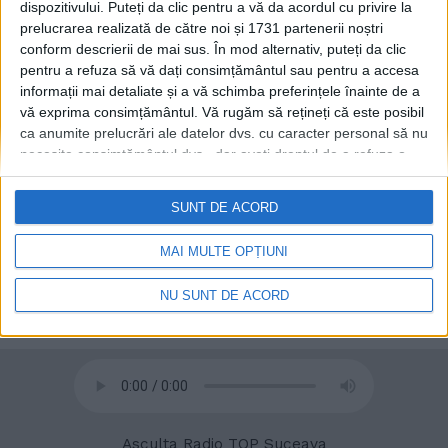
dispozitivului. Puteți da clic pentru a vă da acordul cu privire la
prelucrarea realizată de către noi și 1731 partenerii noștri
Terenurile de sport ale
ADMINISTRAȚIE
conform descrierii de mai sus. În mod alternativ, puteți da clic
școlilor, deschise în vacanță.
pentru a refuza să vă dați consimțământul sau pentru a accesa
Viceprimarul Sucevei
informații mai detaliate și a vă schimba preferințele înainte de a
Teodora Munteanu: Copiii
vă exprima consimțământul.
Vă rugăm să rețineți că este posibil
vor putea să bată mingea pe
ca anumite prelucrări ale datelor dvs. cu caracter personal să nu
terenul de sport așa cum
necesite consimțământul dvs., dar aveți dreptul de a refuza o
făceam noi altădată
astfel de prelucrare. Preferințele dvs. se vor aplica numai
1 IULIE, 2022
acestui site web. Puteți să vă schimbați preferințele sau să vă
SUNT DE ACORD
retrageți consimțământul în orice moment, revenind la acest site
și făcând clic pe butonul "Confidențialitate" din partea de jos a
MAI MULTE OPȚIUNI
paginii web.
NU SUNT DE ACORD
© 2020
Radio TOP Suceava 104 FM
Asculta Radio TOP Suceava