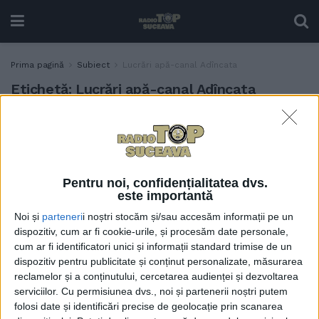
Prima pagină
Subiect
Lucrări apă-canal Adîncata
Etichetă:
Lucrări apă-canal Adîncata
Pe 15 aprilie încep lucrări la
ADMINISTRAȚIE
rețelele de apă și canal în
toate satele comunei
Adîncata
Pentru noi, confidențialitatea dvs.
27 MARTIE, 2024
este importantă
Noi și
parteneri
i noștri stocăm și/sau accesăm informații pe un
dispozitiv, cum ar fi cookie-urile, și procesăm date personale,
cum ar fi identificatori unici și informații standard trimise de un
dispozitiv pentru publicitate și conținut personalizate, măsurarea
reclamelor și a conținutului, cercetarea audienței și dezvoltarea
serviciilor.
Cu permisiunea dvs., noi și partenerii noștri putem
folosi date și identificări precise de geolocație prin scanarea