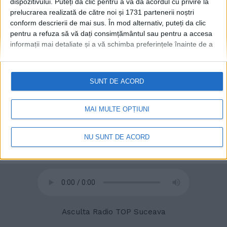
dispozitivului. Puteți da clic pentru a vă da acordul cu privire la
prelucrarea realizată de către noi și 1731 partenerii noștri
conform descrierii de mai sus. În mod alternativ, puteți da clic
© 2020
Radio TOP Suceava 104 FM
pentru a refuza să vă dați consimțământul sau pentru a accesa
informații mai detaliate și a vă schimba preferințele înainte de a
vă exprima consimțământul.
Vă rugăm să rețineți că este posibil
ca anumite prelucrări ale datelor dvs. cu caracter personal să nu
necesite consimțământul dvs., dar aveți dreptul de a refuza o
SUNT DE ACORD
astfel de prelucrare. Preferințele dvs. se vor aplica numai
acestui site web. Puteți să vă schimbați preferințele sau să vă
retrageți consimțământul în orice moment, revenind la acest site
MAI MULTE OPȚIUNI
și făcând clic pe butonul "Confidențialitate" din partea de jos a
paginii web.
NU SUNT DE ACORD
Asculta Radio TOP Suceava