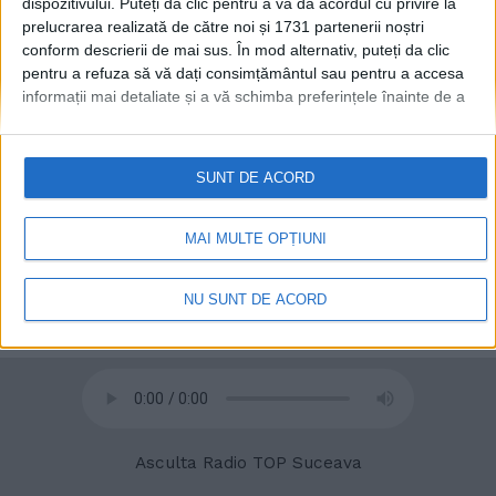
dispozitivului. Puteți da clic pentru a vă da acordul cu privire la
prelucrarea realizată de către noi și 1731 partenerii noștri
conform descrierii de mai sus. În mod alternativ, puteți da clic
pentru a refuza să vă dați consimțământul sau pentru a accesa
© 2020
Radio TOP Suceava 104 FM
informații mai detaliate și a vă schimba preferințele înainte de a
vă exprima consimțământul.
Vă rugăm să rețineți că este posibil
ca anumite prelucrări ale datelor dvs. cu caracter personal să nu
necesite consimțământul dvs., dar aveți dreptul de a refuza o
SUNT DE ACORD
astfel de prelucrare. Preferințele dvs. se vor aplica numai
acestui site web. Puteți să vă schimbați preferințele sau să vă
retrageți consimțământul în orice moment, revenind la acest site
MAI MULTE OPȚIUNI
și făcând clic pe butonul "Confidențialitate" din partea de jos a
paginii web.
NU SUNT DE ACORD
Asculta Radio TOP Suceava