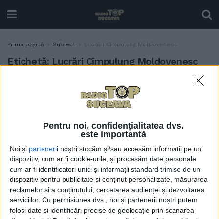
Prima pagină
Subiect
Lucrări Cîmpulung Moldovenesc
Etichetă:
Lucrări Cîmpulung Moldovenesc
Raed Arafat este așteptat la
ACTUALITATE
Cîmpulung Moldovenesc
pentru a vedea care este
stadiul lucrărilor la punctul
Pentru noi, confidențialitatea dvs.
aeromedical
este importantă
26 OCTOMBRIE, 2024
Noi și
parteneri
i noștri stocăm și/sau accesăm informații pe un
dispozitiv, cum ar fi cookie-urile, și procesăm date personale,
cum ar fi identificatori unici și informații standard trimise de un
dispozitiv pentru publicitate și conținut personalizate, măsurarea
reclamelor și a conținutului, cercetarea audienței și dezvoltarea
serviciilor.
Cu permisiunea dvs., noi și partenerii noștri putem
folosi date și identificări precise de geolocație prin scanarea