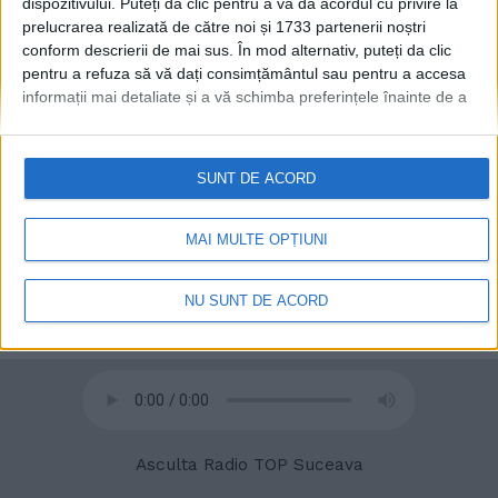
dispozitivului. Puteți da clic pentru a vă da acordul cu privire la
prelucrarea realizată de către noi și 1733 partenerii noștri
conform descrierii de mai sus. În mod alternativ, puteți da clic
pentru a refuza să vă dați consimțământul sau pentru a accesa
informații mai detaliate și a vă schimba preferințele înainte de a
vă exprima consimțământul.
Vă rugăm să rețineți că este posibil
© 2020
Radio TOP Suceava 104 FM
ca anumite prelucrări ale datelor dvs. cu caracter personal să nu
necesite consimțământul dvs., dar aveți dreptul de a refuza o
SUNT DE ACORD
astfel de prelucrare. Preferințele dvs. se vor aplica numai
acestui site web. Puteți să vă schimbați preferințele sau să vă
retrageți consimțământul în orice moment, revenind la acest site
MAI MULTE OPȚIUNI
și făcând clic pe butonul "Confidențialitate" din partea de jos a
paginii web.
NU SUNT DE ACORD
Asculta Radio TOP Suceava