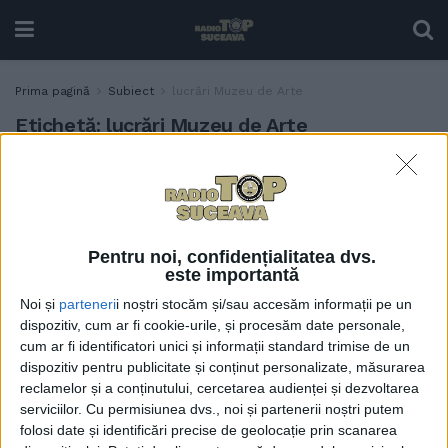
Prima pagină
Subiect
lucrări Muzeu de Arte
Etichetă:
lucrări Muzeu de Arte
Lucrările la Muzeul de Artă
ACTUALITATE
Suceava, ”în graficul stabilit
de comun acord cu
Institutul Național al
Pentru noi, confidențialitatea dvs.
Patrimoniului și,
este importantă
bineînțeles, cu
Noi și
parteneri
i noștri stocăm și/sau accesăm informații pe un
constructorul”
dispozitiv, cum ar fi cookie-urile, și procesăm date personale,
27 SEPTEMBRIE, 2025
cum ar fi identificatori unici și informații standard trimise de un
dispozitiv pentru publicitate și conținut personalizate, măsurarea
reclamelor și a conținutului, cercetarea audienței și dezvoltarea
serviciilor.
Cu permisiunea dvs., noi și partenerii noștri putem
folosi date și identificări precise de geolocație prin scanarea