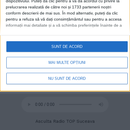
dispozitivului. Puteți da clic pentru a vă da acordul cu privire la
prelucrarea realizată de către noi și 1733 partenerii noștri
conform descrierii de mai sus. În mod alternativ, puteți da clic
© 2020
Radio TOP Suceava 104 FM
pentru a refuza să vă dați consimțământul sau pentru a accesa
informații mai detaliate și a vă schimba preferințele înainte de a
vă exprima consimțământul.
Vă rugăm să rețineți că este posibil
ca anumite prelucrări ale datelor dvs. cu caracter personal să nu
necesite consimțământul dvs., dar aveți dreptul de a refuza o
SUNT DE ACORD
astfel de prelucrare. Preferințele dvs. se vor aplica numai
acestui site web. Puteți să vă schimbați preferințele sau să vă
retrageți consimțământul în orice moment, revenind la acest site
MAI MULTE OPȚIUNI
și făcând clic pe butonul "Confidențialitate" din partea de jos a
paginii web.
NU SUNT DE ACORD
Asculta Radio TOP Suceava