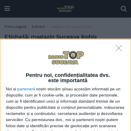
Prima pagină
Subiect
magazin Suceava închis
Etichetă:
magazin Suceava închis
Un magazin din cartierul
ACTUALITATE
sucevean Zamca, închis
pentru 30 de zile fiindcă a
vîndut țigări unui minor
Pentru noi, confidențialitatea dvs.
5 MARTIE, 2025
este importantă
Noi și
parteneri
i noștri stocăm și/sau accesăm informații pe un
dispozitiv, cum ar fi cookie-urile, și procesăm date personale,
cum ar fi identificatori unici și informații standard trimise de un
dispozitiv pentru publicitate și conținut personalizate, măsurarea
reclamelor și a conținutului, cercetarea audienței și dezvoltarea
serviciilor.
Cu permisiunea dvs., noi și partenerii noștri putem
folosi date și identificări precise de geolocație prin scanarea