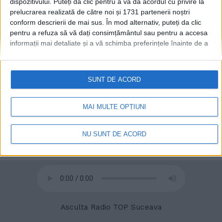
dispozitivului. Puteți da clic pentru a vă da acordul cu privire la
prelucrarea realizată de către noi și 1731 partenerii noștri
conform descrierii de mai sus. În mod alternativ, puteți da clic
pentru a refuza să vă dați consimțământul sau pentru a accesa
© 2020
Radio TOP Suceava 104 FM
informații mai detaliate și a vă schimba preferințele înainte de a
vă exprima consimțământul.
Vă rugăm să rețineți că este posibil
ca anumite prelucrări ale datelor dvs. cu caracter personal să nu
necesite consimțământul dvs., dar aveți dreptul de a refuza o
SUNT DE ACORD
astfel de prelucrare. Preferințele dvs. se vor aplica numai
acestui site web. Puteți să vă schimbați preferințele sau să vă
retrageți consimțământul în orice moment, revenind la acest site
MAI MULTE OPȚIUNI
și făcând clic pe butonul "Confidențialitate" din partea de jos a
paginii web.
NU SUNT DE ACORD
Asculta Radio TOP Suceava