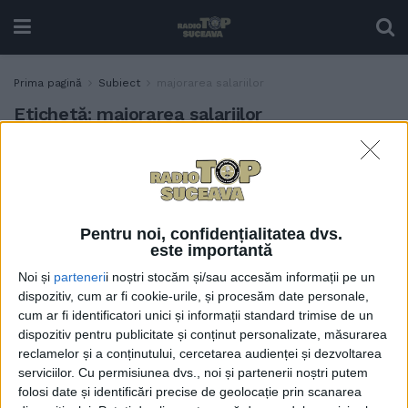
Prima pagină
Subiect
majorarea salariilor
Etichetă:
majorarea salariilor
Ion Lungu: Am fost folosiți
ACTUALITATE
în proiectul de majorare a
salariilor. Noi, primarii, nu
am solicitat, nimeni nu ne-a
Pentru noi, confidențialitatea dvs.
întrebat
este importantă
28 SEPTEMBRIE, 2022
Noi și
parteneri
i noștri stocăm și/sau accesăm informații pe un
dispozitiv, cum ar fi cookie-urile, și procesăm date personale,
cum ar fi identificatori unici și informații standard trimise de un
dispozitiv pentru publicitate și conținut personalizate, măsurarea
reclamelor și a conținutului, cercetarea audienței și dezvoltarea
serviciilor.
Cu permisiunea dvs., noi și partenerii noștri putem
folosi date și identificări precise de geolocație prin scanarea