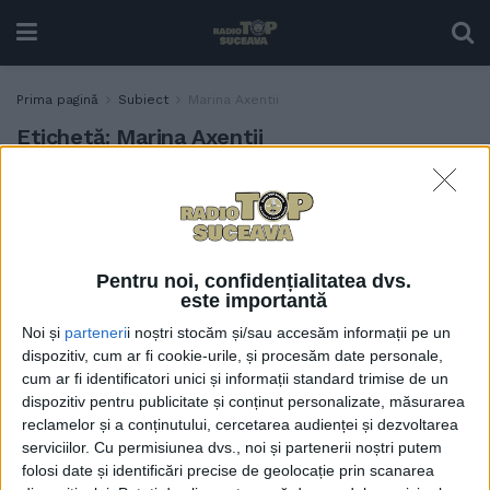
Prima pagină
Subiect
Marina Axentii
Etichetă:
Marina Axentii
O studentă în anul IV la
EDUCAȚIE
Facultatea de Inginerie
Alimentară Suceava a
obținut o bursă Fulbright
Pentru noi, confidențialitatea dvs.
pentru un stagiu de
este importantă
cercetare de 9 luni la
Noi și
parteneri
i noștri stocăm și/sau accesăm informații pe un
Universitatea din Florida
dispozitiv, cum ar fi cookie-urile, și procesăm date personale,
3 OCTOMBRIE, 2025
cum ar fi identificatori unici și informații standard trimise de un
dispozitiv pentru publicitate și conținut personalizate, măsurarea
reclamelor și a conținutului, cercetarea audienței și dezvoltarea
serviciilor.
Cu permisiunea dvs., noi și partenerii noștri putem
folosi date și identificări precise de geolocație prin scanarea