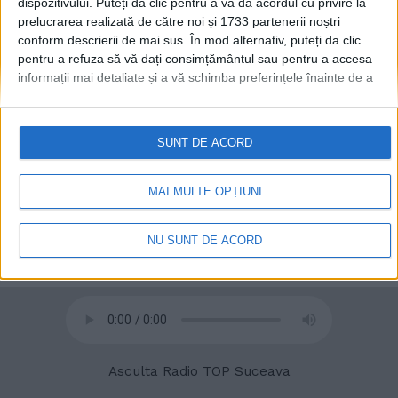
dispozitivului. Puteți da clic pentru a vă da acordul cu privire la
prelucrarea realizată de către noi și 1733 partenerii noștri
conform descrierii de mai sus. În mod alternativ, puteți da clic
pentru a refuza să vă dați consimțământul sau pentru a accesa
informații mai detaliate și a vă schimba preferințele înainte de a
vă exprima consimțământul.
Vă rugăm să rețineți că este posibil
© 2020
Radio TOP Suceava 104 FM
ca anumite prelucrări ale datelor dvs. cu caracter personal să nu
necesite consimțământul dvs., dar aveți dreptul de a refuza o
SUNT DE ACORD
astfel de prelucrare. Preferințele dvs. se vor aplica numai
acestui site web. Puteți să vă schimbați preferințele sau să vă
retrageți consimțământul în orice moment, revenind la acest site
MAI MULTE OPȚIUNI
și făcând clic pe butonul "Confidențialitate" din partea de jos a
paginii web.
NU SUNT DE ACORD
Asculta Radio TOP Suceava