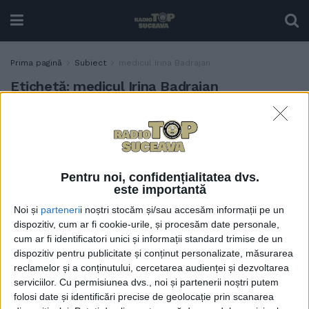
Prima pagină
Subiect
medicul Irina Badrajan
Etichetă:
medicul Irina Badrajan
Număr foarte mare de
SĂNĂTATE
viroze, inclusiv în rîndul
copiilor. Medicul de familie
Irina Badrajan: Trebuie
Pentru noi, confidențialitatea dvs.
consultat medicul și trebuie
este importantă
consumate multe lichide și
Noi și
parteneri
i noștri stocăm și/sau accesăm informații pe un
vitamine, în special
dispozitiv, cum ar fi cookie-urile, și procesăm date personale,
vitamina C. Pentru a scădea
cum ar fi identificatori unici și informații standard trimise de un
temperatura se recomandă
dispozitiv pentru publicitate și conținut personalizate, măsurarea
”comprese reci pe frunte și
reclamelor și a conținutului, cercetarea audienței și dezvoltarea
împachetări la nivelul
serviciilor.
Cu permisiunea dvs., noi și partenerii noștri putem
toracelui numai cu
folosi date și identificări precise de geolocație prin scanarea
prosoape ude stoarse și