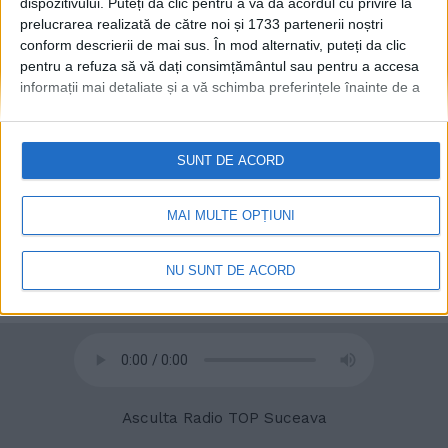
dispozitivului. Puteți da clic pentru a vă da acordul cu privire la
prelucrarea realizată de către noi și 1733 partenerii noștri
conform descrierii de mai sus. În mod alternativ, puteți da clic
pentru a refuza să vă dați consimțământul sau pentru a accesa
informații mai detaliate și a vă schimba preferințele înainte de a
© 2020
Radio TOP Suceava 104 FM
vă exprima consimțământul.
Vă rugăm să rețineți că este posibil
ca anumite prelucrări ale datelor dvs. cu caracter personal să nu
necesite consimțământul dvs., dar aveți dreptul de a refuza o
SUNT DE ACORD
astfel de prelucrare. Preferințele dvs. se vor aplica numai
acestui site web. Puteți să vă schimbați preferințele sau să vă
retrageți consimțământul în orice moment, revenind la acest site
MAI MULTE OPȚIUNI
și făcând clic pe butonul "Confidențialitate" din partea de jos a
paginii web.
NU SUNT DE ACORD
Asculta Radio TOP Suceava