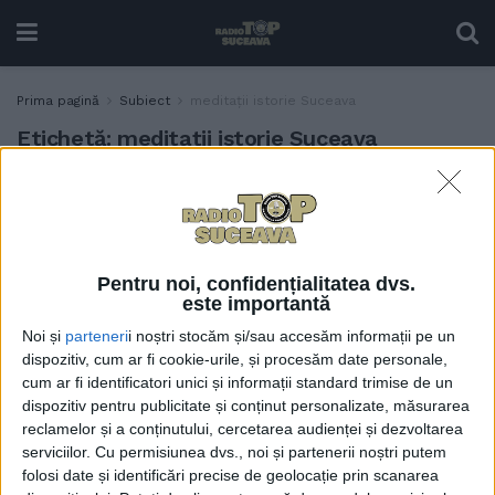
Prima pagină
Subiect
meditații istorie Suceava
Etichetă:
meditații istorie Suceava
Inspectorul de istorie,
EDUCAȚIE
Daniel Hrenciuc: Nu cunosc
profesori de istorie care să
aibă copii la Bac și care să
Pentru noi, confidențialitatea dvs.
nu facă pregătire cu elevii
este importantă
lor în mod gratuit
Noi și
parteneri
i noștri stocăm și/sau accesăm informații pe un
25 MAI, 2024
dispozitiv, cum ar fi cookie-urile, și procesăm date personale,
cum ar fi identificatori unici și informații standard trimise de un
dispozitiv pentru publicitate și conținut personalizate, măsurarea
reclamelor și a conținutului, cercetarea audienței și dezvoltarea
serviciilor.
Cu permisiunea dvs., noi și partenerii noștri putem
folosi date și identificări precise de geolocație prin scanarea