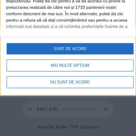
dispozitivului. Puteți da clic pentru a vă da acordul cu privire la
prelucrarea realizată de către noi și 1733 partenerii noștri
conform descrierii de mai sus. În mod alternativ, puteți da clic
pentru a refuza să vă dați consimțământul sau pentru a accesa
informații mai detaliate și a vă schimba preferințele înainte de a
© 2020
Radio TOP Suceava 104 FM
vă exprima consimțământul.
Vă rugăm să rețineți că este posibil
ca anumite prelucrări ale datelor dvs. cu caracter personal să nu
necesite consimțământul dvs., dar aveți dreptul de a refuza o
SUNT DE ACORD
astfel de prelucrare. Preferințele dvs. se vor aplica numai
acestui site web. Puteți să vă schimbați preferințele sau să vă
retrageți consimțământul în orice moment, revenind la acest site
MAI MULTE OPȚIUNI
și făcând clic pe butonul "Confidențialitate" din partea de jos a
paginii web.
NU SUNT DE ACORD
Asculta Radio TOP Suceava