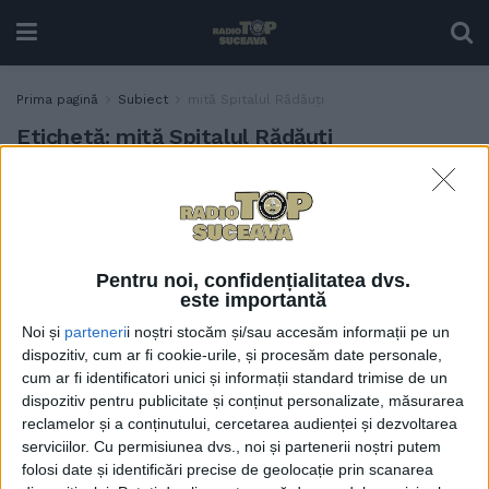
Prima pagină
Subiect
mită Spitalul Rădăuți
Etichetă:
mită Spitalul Rădăuți
Anchetă într-un dosar de
ACTUALITATE
mită la Spitalul Municipal
Rădăuți și la Colegiul Tehnic
Rădăuți. Este cercetat și un
Pentru noi, confidențialitatea dvs.
polițist care ar fi luat șpagă
este importantă
de la șoferi opriți în trafic
Noi și
parteneri
i noștri stocăm și/sau accesăm informații pe un
16 OCTOMBRIE, 2024
dispozitiv, cum ar fi cookie-urile, și procesăm date personale,
cum ar fi identificatori unici și informații standard trimise de un
dispozitiv pentru publicitate și conținut personalizate, măsurarea
reclamelor și a conținutului, cercetarea audienței și dezvoltarea
serviciilor.
Cu permisiunea dvs., noi și partenerii noștri putem
folosi date și identificări precise de geolocație prin scanarea