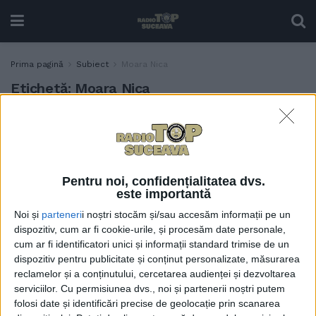
Prima pagină
Subiect
Moara Nica
Etichetă:
Moara Nica
Încă se lucrează la căminul
ADMINISTRAȚIE
cultural din Moara.
Primarul Eduard
Dziminschi: În septembrie
Pentru noi, confidențialitatea dvs.
sperăm să-l inaugurăm
este importantă
24 IUNIE, 2024
Noi și
parteneri
i noștri stocăm și/sau accesăm informații pe un
dispozitiv, cum ar fi cookie-urile, și procesăm date personale,
cum ar fi identificatori unici și informații standard trimise de un
dispozitiv pentru publicitate și conținut personalizate, măsurarea
reclamelor și a conținutului, cercetarea audienței și dezvoltarea
serviciilor.
Cu permisiunea dvs., noi și partenerii noștri putem
folosi date și identificări precise de geolocație prin scanarea