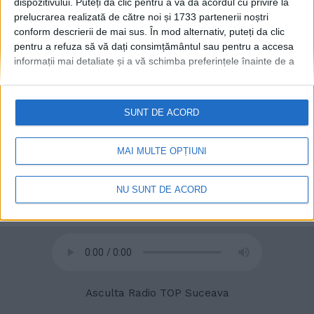
dispozitivului. Puteți da clic pentru a vă da acordul cu privire la
prelucrarea realizată de către noi și 1733 partenerii noștri
conform descrierii de mai sus. În mod alternativ, puteți da clic
pentru a refuza să vă dați consimțământul sau pentru a accesa
© 2020
Radio TOP Suceava 104 FM
informații mai detaliate și a vă schimba preferințele înainte de a
vă exprima consimțământul.
Vă rugăm să rețineți că este posibil
ca anumite prelucrări ale datelor dvs. cu caracter personal să nu
necesite consimțământul dvs., dar aveți dreptul de a refuza o
SUNT DE ACORD
astfel de prelucrare. Preferințele dvs. se vor aplica numai
acestui site web. Puteți să vă schimbați preferințele sau să vă
retrageți consimțământul în orice moment, revenind la acest site
MAI MULTE OPȚIUNI
și făcând clic pe butonul "Confidențialitate" din partea de jos a
paginii web.
NU SUNT DE ACORD
Asculta Radio TOP Suceava