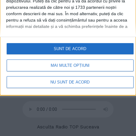
dispozitivului. Puteți da clic pentru a vă da acordul cu privire la
prelucrarea realizată de către noi și 1733 partenerii noștri
conform descrierii de mai sus. În mod alternativ, puteți da clic
pentru a refuza să vă dați consimțământul sau pentru a accesa
informații mai detaliate și a vă schimba preferințele înainte de a
vă exprima consimțământul.
Vă rugăm să rețineți că este posibil
ca anumite prelucrări ale datelor dvs. cu caracter personal să nu
necesite consimțământul dvs., dar aveți dreptul de a refuza o
SUNT DE ACORD
astfel de prelucrare. Preferințele dvs. se vor aplica numai
© 2020
Radio TOP Suceava 104 FM
acestui site web. Puteți să vă schimbați preferințele sau să vă
retrageți consimțământul în orice moment, revenind la acest site
MAI MULTE OPȚIUNI
și făcând clic pe butonul "Confidențialitate" din partea de jos a
paginii web.
NU SUNT DE ACORD
Asculta Radio TOP Suceava