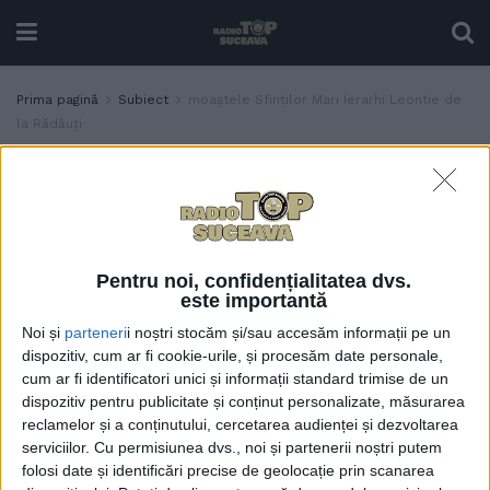
Prima pagină
Subiect
moaștele Sfinților Mari Ierarhi Leontie de
la Rădăuți
Etichetă:
moaștele Sfinților Mari Ierarhi
Leontie de la Rădăuți
Moaștele Sfinților Mari
ACTUALITATE
Ierarhi Leontie de la
Pentru noi, confidențialitatea dvs.
Rădăuți și Teodosie de la
este importantă
Brazi, pentru o zi și
Noi și
parteneri
i noștri stocăm și/sau accesăm informații pe un
jumătate, la Mănăstirea
dispozitiv, cum ar fi cookie-urile, și procesăm date personale,
Sfîntul Prooroc Ilie, din
cum ar fi identificatori unici și informații standard trimise de un
Sfîntu Ilie
dispozitiv pentru publicitate și conținut personalizate, măsurarea
17 IULIE, 2024
reclamelor și a conținutului, cercetarea audienței și dezvoltarea
serviciilor.
Cu permisiunea dvs., noi și partenerii noștri putem
folosi date și identificări precise de geolocație prin scanarea