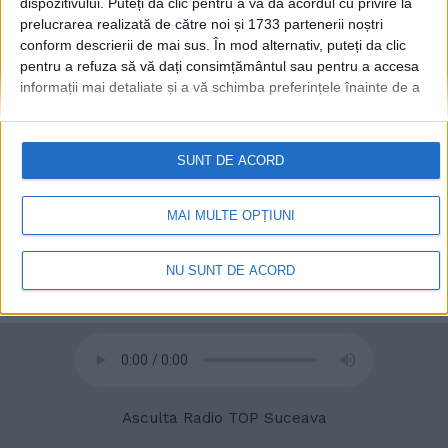
dispozitivului. Puteți da clic pentru a vă da acordul cu privire la
prelucrarea realizată de către noi și 1733 partenerii noștri
conform descrierii de mai sus. În mod alternativ, puteți da clic
pentru a refuza să vă dați consimțământul sau pentru a accesa
informații mai detaliate și a vă schimba preferințele înainte de a
vă exprima consimțământul.
Vă rugăm să rețineți că este posibil
ca anumite prelucrări ale datelor dvs. cu caracter personal să nu
© 2020
Radio TOP Suceava 104 FM
necesite consimțământul dvs., dar aveți dreptul de a refuza o
SUNT DE ACORD
astfel de prelucrare. Preferințele dvs. se vor aplica numai
acestui site web. Puteți să vă schimbați preferințele sau să vă
retrageți consimțământul în orice moment, revenind la acest site
MAI MULTE OPȚIUNI
și făcând clic pe butonul "Confidențialitate" din partea de jos a
paginii web.
NU SUNT DE ACORD
Asculta Radio TOP Suceava