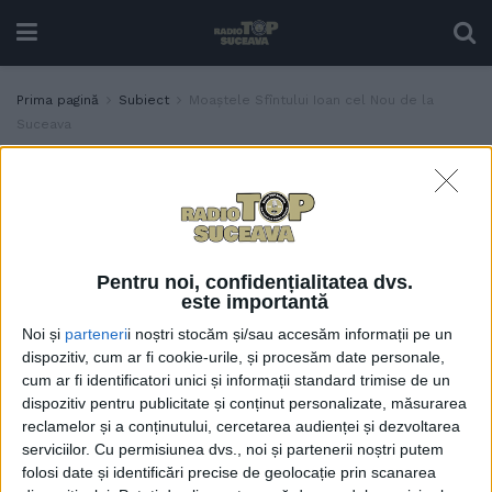
Prima pagină
Subiect
Moaștele Sfîntului Ioan cel Nou de la
Suceava
Etichetă:
Moaștele Sfîntului Ioan cel Nou
de la Suceava
Purtătorul de cuvînt al ISU
ACTUALITATE
Suceava, Alin Găleată: A fost
Pentru noi, confidențialitatea dvs.
foarte multă lume la
este importantă
procesiune, ceea ce mă
Noi și
parteneri
i noștri stocăm și/sau accesăm informații pe un
bucură, fiindcă atrage
dispozitiv, cum ar fi cookie-urile, și procesăm date personale,
atenția asupra municipiului
cum ar fi identificatori unici și informații standard trimise de un
24 IUNIE, 2022
dispozitiv pentru publicitate și conținut personalizate, măsurarea
reclamelor și a conținutului, cercetarea audienței și dezvoltarea
serviciilor.
Cu permisiunea dvs., noi și partenerii noștri putem
folosi date și identificări precise de geolocație prin scanarea