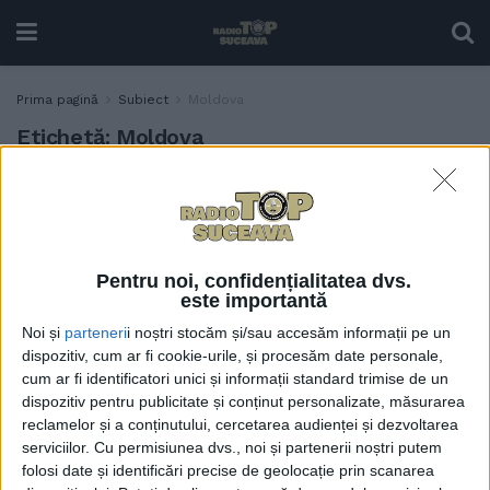
Prima pagină
Subiect
Moldova
Etichetă:
Moldova
Suceava și celelalte județe
TABLETA ZILEI
ale Moldovei, tratate ca
rudele sărace de la țară
18 IANUARIE, 2023
Pentru noi, confidențialitatea dvs.
este importantă
Noi și
parteneri
i noștri stocăm și/sau accesăm informații pe un
Totuși, noi sîntem Suceava
TABLETA ZILEI
dispozitiv, cum ar fi cookie-urile, și procesăm date personale,
28 DECEMBRIE, 2021
cum ar fi identificatori unici și informații standard trimise de un
dispozitiv pentru publicitate și conținut personalizate, măsurarea
reclamelor și a conținutului, cercetarea audienței și dezvoltarea
serviciilor.
Cu permisiunea dvs., noi și partenerii noștri putem
folosi date și identificări precise de geolocație prin scanarea
Senatorul Târziu: Nu doar