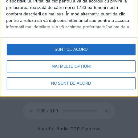
dispozitivului. Puteți da clic pentru a vă da acordul cu privire la
prelucrarea realizată de către noi și 1733 partenerii noștri
conform descrierii de mai sus. În mod alternativ, puteți da clic
© 2020
Radio TOP Suceava 104 FM
pentru a refuza să vă dați consimțământul sau pentru a accesa
informații mai detaliate și a vă schimba preferințele înainte de a
vă exprima consimțământul.
Vă rugăm să rețineți că este posibil
ca anumite prelucrări ale datelor dvs. cu caracter personal să nu
necesite consimțământul dvs., dar aveți dreptul de a refuza o
SUNT DE ACORD
astfel de prelucrare. Preferințele dvs. se vor aplica numai
acestui site web. Puteți să vă schimbați preferințele sau să vă
retrageți consimțământul în orice moment, revenind la acest site
MAI MULTE OPȚIUNI
și făcând clic pe butonul "Confidențialitate" din partea de jos a
paginii web.
NU SUNT DE ACORD
Asculta Radio TOP Suceava