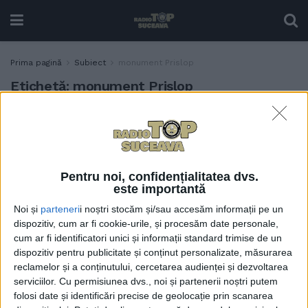
Prima pagină
Subiect
monument Prislop
Etichetă:
monument Prislop
Un monument al
TABLETA ZILEI
constructorului
necunoscut, lăsat de
izbeliște
Pentru noi, confidențialitatea dvs.
4 SEPTEMBRIE, 2025
este importantă
Noi și
parteneri
i noștri stocăm și/sau accesăm informații pe un
dispozitiv, cum ar fi cookie-urile, și procesăm date personale,
cum ar fi identificatori unici și informații standard trimise de un
dispozitiv pentru publicitate și conținut personalizate, măsurarea
reclamelor și a conținutului, cercetarea audienței și dezvoltarea
serviciilor.
Cu permisiunea dvs., noi și partenerii noștri putem
folosi date și identificări precise de geolocație prin scanarea